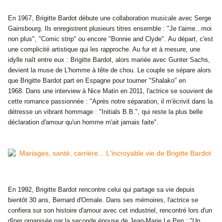
En 1967,
Brigitte Bardot
débute une collaboration musicale avec Serge
Gainsbourg. Ils enregistrent plusieurs titres ensemble : "Je t'aime...moi
non plus", "Comic strip" ou encore "Bonnie and Clyde". Au départ, c'est
une complicité artistique qui les rapproche. Au fur et à mesure, une
idylle naît entre eux : Brigitte Bardot, alors mariée avec Gunter Sachs,
devient la muse de L'homme à tête de chou. Le couple se sépare alors
que Brigitte Bardot part en Espagne pour tourner "Shalako" en
1968. Dans une interview à Nice Matin en 2011, l'actrice se souvient de
cette romance passionnée : "Après notre séparation, il m'écrivit dans la
détresse un vibrant hommage : "Initials B.B.", qui reste la plus belle
déclaration d'amour qu'un homme m'ait jamais faite".
En 1992,
Brigitte Bardot
rencontre celui qui partage sa vie depuis
bientôt 30 ans, Bernard d'Ormale. Dans ses mémoires, l'actrice se
confiera sur son histoire d'amour avec cet industriel, rencontré lors d'un
dîner organisée par la seconde épouse de Jean-Marie Le Pen : "Un