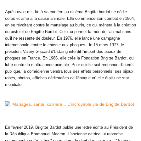
Après avoir mis fin à sa carrière au cinéma,
Brigitte bardot
se dédie
corps et âme à la cause animale. Elle commence son combat en 1964,
en se révoltant contre le martelage au burin, ce qui mènera à la création
du pistolet de Brigitte Bardot. Celui-ci permet la mort de l'animal sans
qu'il ne ressente de douleur. En 1976, elle lance une campagne
internationale contre la chasse aux phoques : le 15 mars 1977, le
président Valery Giscard d'Estaing interdit l'import des peaux de
phoques en France. En 1986, elle crée la Fondation Brigitte Bardot, qui
lutte contre la maltraitance animale. Pour qu'elle soit reconnue d'intérêt
publique, la comédienne vendra tous ses effets personnels, ses bijoux,
robes, photos, affiches dédicacées de l'époque où elle était une star
mondiale.
En février 2019,
Brigitte Bardot
publie une lettre écrite au Président de
la République Emmanuel Macron. L'ancienne actrice lui reproche
notamment son "inaction" en matière du droit des animaux : "Je vous