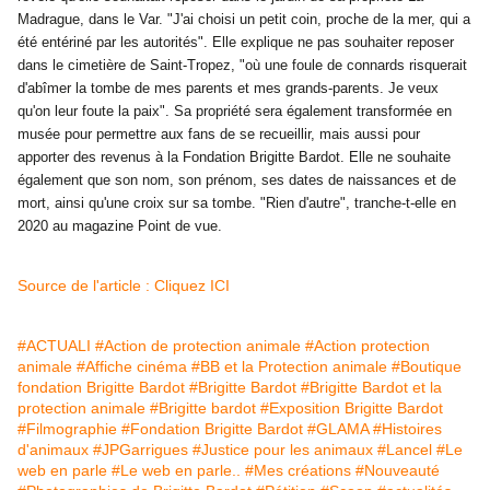
Madrague, dans le Var. "J'ai choisi un petit coin, proche de la mer, qui a
été entériné par les autorités". Elle explique ne pas souhaiter reposer
dans le cimetière de Saint-Tropez, "où une foule de connards risquerait
d'abîmer la tombe de mes parents et mes grands-parents. Je veux
qu'on leur foute la paix". Sa propriété sera également transformée en
musée pour permettre aux fans de se recueillir, mais aussi pour
apporter des revenus à la Fondation Brigitte Bardot. Elle ne souhaite
également que son nom, son prénom, ses dates de naissances et de
mort, ainsi qu'une croix sur sa tombe. "Rien d'autre", tranche-t-elle en
2020 au magazine Point de vue.
Source de l'article : Cliquez ICI
#ACTUALI
#Action de protection animale
#Action protection
animale
#Affiche cinéma
#BB et la Protection animale
#Boutique
fondation Brigitte Bardot
#Brigitte Bardot
#Brigitte Bardot et la
protection animale
#Brigitte bardot
#Exposition Brigitte Bardot
#Filmographie
#Fondation Brigitte Bardot
#GLAMA
#Histoires
d'animaux
#JPGarrigues
#Justice pour les animaux
#Lancel
#Le
web en parle
#Le web en parle..
#Mes créations
#Nouveauté