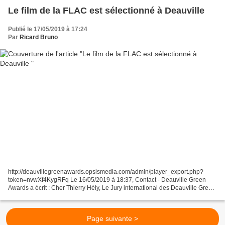
Le film de la FLAC est sélectionné à Deauville
Publié le 17/05/2019 à 17:24
Par
Ricard Bruno
http://deauvillegreenawards.opsismedia.com/admin/player_export.php?
token=nvwXf4KygRFq Le 16/05/2019 à 18:37, Contact - Deauville Green
Awards a écrit : Cher Thierry Hély, Le Jury international des Deauville Green
Awards 2019 a finalement délibéré pour...
Page suivante >