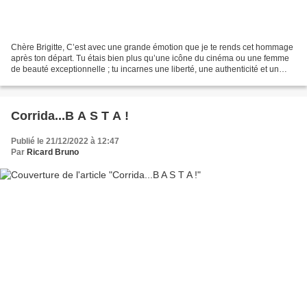
Chère Brigitte, C’est avec une grande émotion que je te rends cet hommage
après ton départ. Tu étais bien plus qu’une icône du cinéma ou une femme
de beauté exceptionnelle ; tu incarnes une liberté, une authenticité et un
amour sincère pour la vie qui...
Corrida...B A S T A !
Publié le 21/12/2022 à 12:47
Par
Ricard Bruno