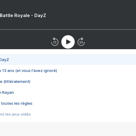
 Battle Royale - DayZ
 DayZ
 a 13 ans (et vous l'avez ignoré)
e (littéralement)
im Rayan
 toutes les règles
s les jeux vidéo
us choquant de Rockstar ? - Le scandale BULLY