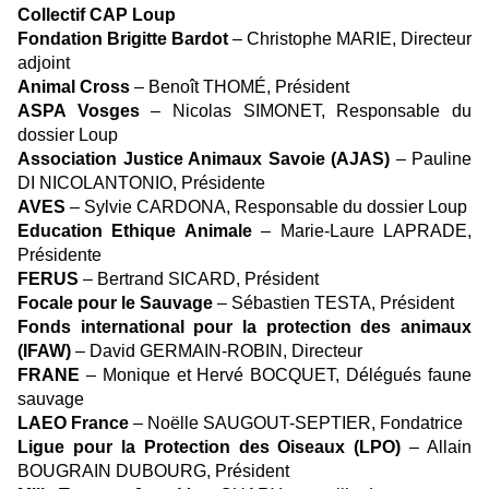
Collectif CAP Loup
Fondation Brigitte Bardot
– Christophe MARIE, Directeur
adjoint
Animal Cross
– Benoît THOMÉ, Président
ASPA Vosges
– Nicolas SIMONET, Responsable du
dossier Loup
Association Justice Animaux Savoie (AJAS)
– Pauline
DI NICOLANTONIO, Présidente
AVES
– Sylvie CARDONA, Responsable du dossier Loup
Education Ethique Animale
– Marie-Laure LAPRADE,
Présidente
FERUS
– Bertrand SICARD, Président
Focale pour le Sauvage
– Sébastien TESTA, Président
Fonds international pour la protection des animaux
(IFAW)
– David GERMAIN-ROBIN, Directeur
FRANE
– Monique et Hervé BOCQUET, Délégués faune
sauvage
LAEO France
– Noëlle SAUGOUT-SEPTIER, Fondatrice
Ligue pour la Protection des Oiseaux (LPO)
– Allain
BOUGRAIN DUBOURG, Président