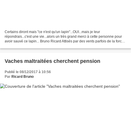
Certains diront mais "ce n'est qu'un lapin"...OUI...mais je leur
répondrais...c'est une vie...alors un très grand merci à cette personne pour
avoir sauvé ce lapin... Bruno Ricard Attisés par des vents parfois de la force
d'un ouragan, six incendies brûlaient...
Vaches maltraitées cherchent pension
Publié le 08/12/2017 à 10:56
Par
Ricard Bruno