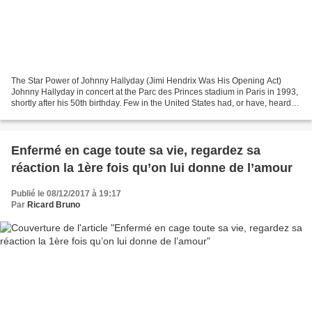
The Star Power of Johnny Hallyday (Jimi Hendrix Was His Opening Act)
Johnny Hallyday in concert at the Parc des Princes stadium in Paris in 1993,
shortly after his 50th birthday. Few in the United States had, or have, heard of
Johnny Hallyday, the rock...
Enfermé en cage toute sa vie, regardez sa
réaction la 1ère fois qu’on lui donne de l’amour
Publié le 08/12/2017 à 19:17
Par
Ricard Bruno