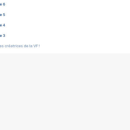
e 6
e 5
e 4
e 3
s créatrices de la VF !
e 2
e 1
e Mektoub My Love arrive enfin ! Rencontre avec Shaïn Boumedine et Sal
i : après Toni en famille
elle réalise le bouleversant Dites lui que je l'aime
ais ! Rencontre autour de Vie privée de Rebecca Zlotowski
 de Marguerite, Grave... Rencontre avec Ella Rumpf
 Les Rêveurs, un film intime sur la santé mentale