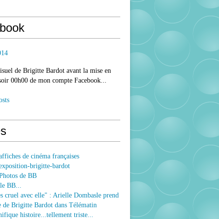
book
014
isuel de Brigitte Bardot avant la mise en
 soir 00h00 de mon compte Facebook...
osts
s
ffiches de cinéma françaises
xposition-brigitte-bardot
Photos de BB
le BB...
ès cruel avec elle" : Arielle Dombasle prend
e de Brigitte Bardot dans Télématin
fique histoire...tellement triste...