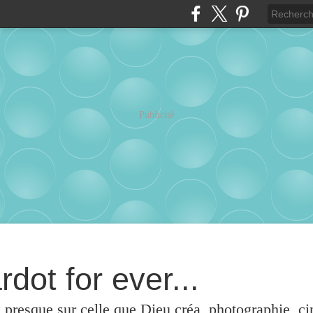
Publicité
rdot for ever...
u presque sur celle que Dieu créa, photographie, c