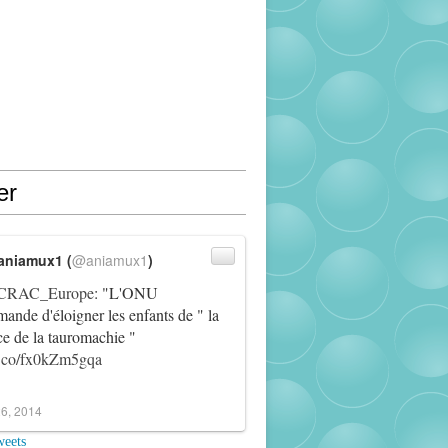
er
aniamux1 (
@aniamux1
)
RAC_Europe
: "L'ONU
ande d'éloigner les enfants de " la
ce de la tauromachie "
/t.co/fx0kZm5gqa
6, 2014
weets