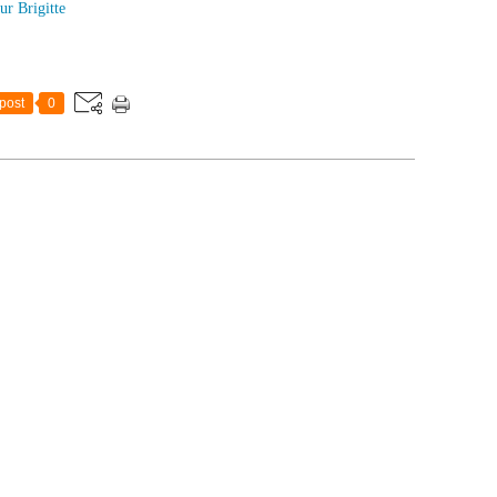
ur Brigitte
post
0