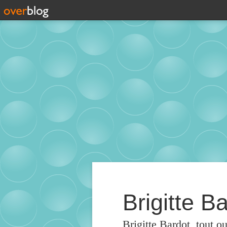
Brigitte Ba
Brigitte Bardot, tout o