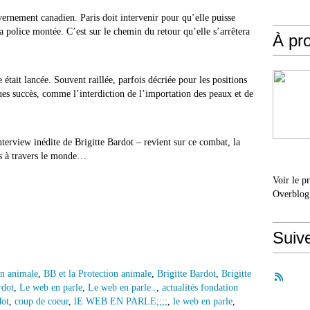
vernement canadien. Paris doit intervenir pour qu’elle puisse
a police montée. C’est sur le chemin du retour qu’elle s’arrêtera
À pr
 était lancée. Souvent raillée, parfois décriée pour les positions
ues succès, comme l’interdiction de l’importation des peaux et de
erview inédite de Brigitte Bardot – revient sur ce combat, la
es à travers le monde…
Voir le p
Overblog
Suiv
on animale
,
BB et la Protection animale
,
Brigitte Bardot
,
Brigitte
rdot
,
Le web en parle
,
Le web en parle..
,
actualités fondation
dot
,
coup de coeur
,
lE WEB EN PARLE;;;;
,
le web en parle
,