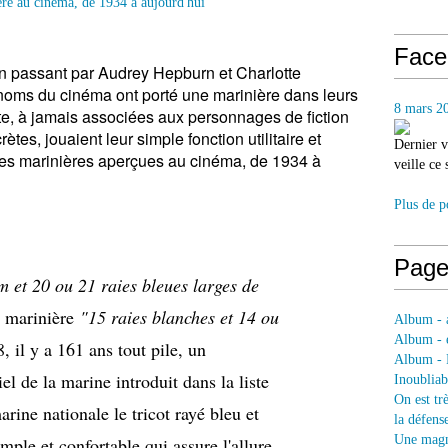
Face
n passant par Audrey Hepburn et Charlotte
oms du cinéma ont porté une marinière dans leurs
8 mars 2
te, à jamais associées aux personnages de fiction
rètes, jouaient leur simple fonction utilitaire et
Dernier v
 les marinières aperçues au cinéma, de 1934 à
veille ce
Plus de p
Page
 et 20 ou 21 raies bleues larges de
a marinière
"15 raies blanches et 14 ou
Album - a
Album - e
 il y a 161 ans tout pile, un
Album - 
el de la marine introduit dans la liste
Inoubliab
On est tr
rine nationale le tricot rayé bleu et
la défens
Une magni
mple et confortable qui assure l'allure