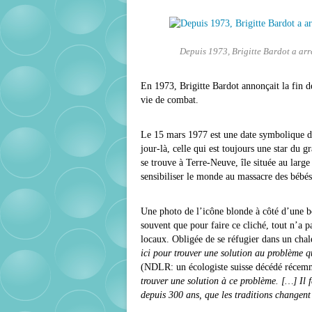
Depuis 1973, Brigitte Bardot a arr
En 1973, Brigitte Bardot annonçait la fin de
vie de combat.
Le 15 mars 1977 est une date symbolique da
jour-là, celle qui est toujours une star du g
se trouve à Terre-Neuve, île située au larg
sensibiliser le monde au massacre des bébé
Une photo de l’icône blonde à côté d’une b
souvent que pour faire ce cliché, tout n’a p
locaux. Obligée de se réfugier dans un cha
ici pour trouver une solution au problème 
(NDLR: un écologiste suisse décédé récem
trouver une solution à ce problème. […] Il 
depuis 300 ans, que les traditions changent 