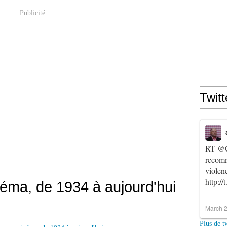
Publicité
Twitt
RT
@C
recomm
violen
http:/
néma, de 1934 à aujourd'hui
March 2
Plus de t