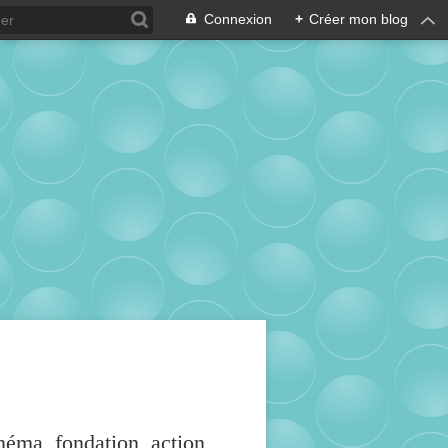
Connexion
+
Créer mon blog
inéma, fondation, action