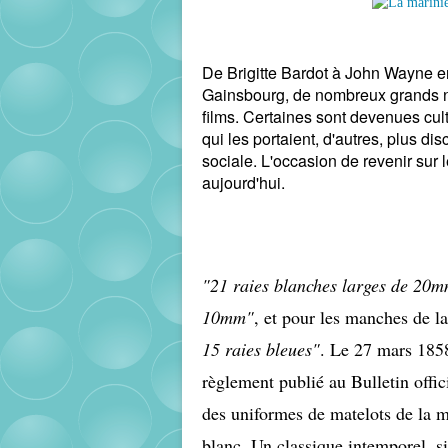
De Brigitte Bardot à John Wayne e
Gainsbourg, de nombreux grands n
films. Certaines sont devenues cul
qui les portaient, d'autres, plus disc
sociale. L'occasion de revenir sur
aujourd'hui.
"21 raies blanches larges de 20mm
10mm"
, et pour les manches de l
15 raies bleues"
. Le 27 mars 1858,
règlement publié au Bulletin offici
des uniformes de matelots de la ma
blanc. Un classique intemporel, si