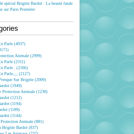
lé spécial Brigitte Bardot : La beauté fatale
ur sur Paris Première
gories
n Parle
(4937)
3171)
rotection Animale
(2999)
n Parle
(2311)
n Parle..
(2166)
 Parle;;;;
(2127)
resque Sur Brigitte
(2009)
Bardot
(1949)
e Protection Animale
(1230)
Bardot
(1212)
Bardot
(1194)
ardot
(1189)
Bardot
(1144)
 Protection Animale
(881)
 Brigitte Bardot
(837)
Pour Les Animaux
(737)