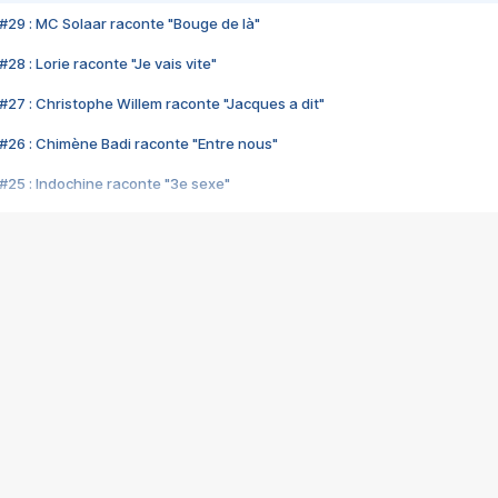
#29 : MC Solaar raconte "Bouge de là"
28 : Lorie raconte "Je vais vite"
#27 : Christophe Willem raconte "Jacques a dit"
#26 : Chimène Badi raconte "Entre nous"
#25 : Indochine raconte "3e sexe"
#24 : Zaho raconte "C'est chelou"
#23 : Patrick Bruel raconte "Au café des délices"
#22 : Kyo raconte "Le chemin"
#21 : Nolwenn Leroy raconte "Cassé"
#20 : Patrick Hernandez raconte "Born to be alive"
#19 : Lorie raconte "Près de moi"
#18 : Michael Jones raconte "A nos actes manqués" (avec Jean-Jacque