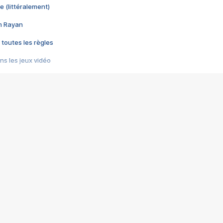
e (littéralement)
im Rayan
 toutes les règles
s les jeux vidéo
us choquant de Rockstar ? - Le scandale BULLY
e plus moche de Steam
du RÊVE tourne au CAUCHEMAR
pendant 8 heures
it… à tort
umiliés par un jeu vidéo
ire - Final Fantasy 8
ti un empire - Age of Empires
story DOFUS