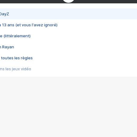
 DayZ
 a 13 ans (et vous l'avez ignoré)
e (littéralement)
im Rayan
 toutes les règles
s les jeux vidéo
us choquant de Rockstar ? - Le scandale BULLY
e plus moche de Steam
du RÊVE tourne au CAUCHEMAR
pendant 8 heures
it… à tort
umiliés par un jeu vidéo