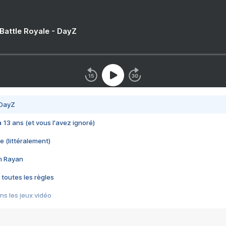
 Battle Royale - DayZ
 DayZ
 a 13 ans (et vous l'avez ignoré)
e (littéralement)
im Rayan
 toutes les règles
s les jeux vidéo
us choquant de Rockstar ? - Le scandale BULLY