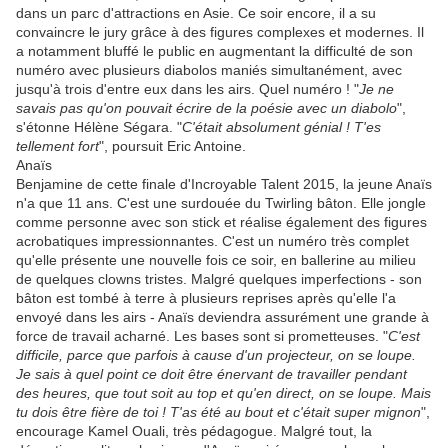
dans un parc d'attractions en Asie. Ce soir encore, il a su
convaincre le jury grâce à des figures complexes et modernes. Il
a notamment bluffé le public en augmentant la difficulté de son
numéro avec plusieurs diabolos maniés simultanément, avec
jusqu'à trois d'entre eux dans les airs. Quel numéro ! "
Je ne
savais pas qu'on pouvait écrire de la poésie avec un diabolo
",
s'étonne Hélène Ségara. "
C'était absolument génial ! T'es
tellement fort
", poursuit Eric Antoine.
Anaïs
Benjamine de cette finale d'Incroyable Talent 2015, la jeune Anaïs
n'a que 11 ans. C'est une surdouée du Twirling bâton. Elle jongle
comme personne avec son stick et réalise également des figures
acrobatiques impressionnantes. C'est un numéro très complet
qu'elle présente une nouvelle fois ce soir, en ballerine au milieu
de quelques clowns tristes. Malgré quelques imperfections - son
bâton est tombé à terre à plusieurs reprises après qu'elle l'a
envoyé dans les airs - Anaïs deviendra assurément une grande à
force de travail acharné. Les bases sont si prometteuses. "
C'est
difficile, parce que parfois à cause d'un projecteur, on se loupe.
Je sais à quel point ce doit être énervant de travailler pendant
des heures, que tout soit au top et qu'en direct, on se loupe. Mais
tu dois être fière de toi ! T'as été au bout et c'était super mignon
",
encourage Kamel Ouali, très pédagogue. Malgré tout, la