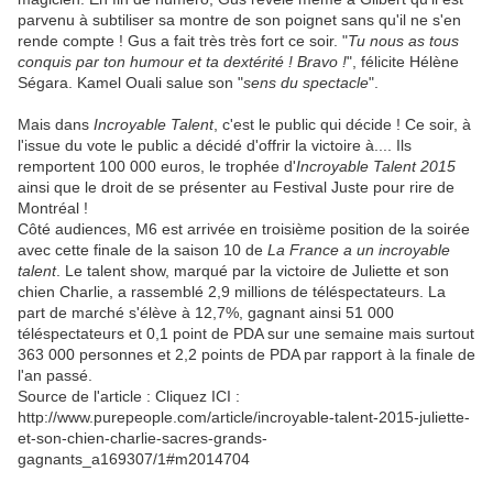
parvenu à subtiliser sa montre de son poignet sans qu'il ne s'en
rende compte ! Gus a fait très très fort ce soir. "
Tu nous as tous
conquis par ton humour et ta dextérité ! Bravo !
", félicite Hélène
Ségara. Kamel Ouali salue son "
sens du spectacle
".
Mais dans
Incroyable Talent
, c'est le public qui décide ! Ce soir, à
l'issue du vote le public a décidé d'offrir la victoire à.... Ils
remportent 100 000 euros, le trophée d'
Incroyable Talent 2015
ainsi que le droit de se présenter au Festival Juste pour rire de
Montréal !
Côté audiences, M6 est arrivée en troisième position de la soirée
avec cette finale de la saison 10 de
La France a un incroyable
talent
. Le talent show, marqué par la victoire de Juliette et son
chien Charlie, a rassemblé 2,9 millions de téléspectateurs. La
part de marché s'élève à 12,7%, gagnant ainsi 51 000
téléspectateurs et 0,1 point de PDA sur une semaine mais surtout
363 000 personnes et 2,2 points de PDA par rapport à la finale de
l'an passé.
Source de l'article : Cliquez ICI :
http://www.purepeople.com/article/incroyable-talent-2015-juliette-
et-son-chien-charlie-sacres-grands-
gagnants_a169307/1#m2014704