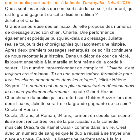
que le public pour participer à la finale d'
Incroyable Talen
t
2015.
Quels sont les artistes qui sont sortis du lot ce soir, et surtout, qui
est le grand gagnant de cette dixième édition ?
Juliette et Charlie
Grande amoureuse des animaux, Juliette propose des numéros
de dressage avec son chien, Charlie. Une performance
également et poétique puisqu'au-delà du dressage, Juliette
réalise toujours des chorégraphies qui racontent une histoire.
Après deux premiers passages remarqués, ce soir ils continuent
de nous raconter leur histoire. Dans un décor de cour de récré,
ils jouent ensemble à la marelle et font même de la corde à
sauter... Un numéro impressionnant de complicité ! "
Juliette, c'est
toujours aussi mignon. Tu es une ambassadrice formidable pour
tous les chiens abandonnés dans les refuges
", félicite Hélène
Ségara. "
Le numéro est un peu plus destructuré et décousu mais
tu es incroyablement charmante
", ajoute Gilbert Rozon.
Chouchoute du public qui lui a offert son Golden Buzzer lors des
demi-finales, Juliette sera-t-elle la grande gagnante de ce soir ?
Cécile et Roman
Cécile, 28 ans, et Roman, 34 ans, forment en couple sur scène -
ils se sont rencontrés lors de la participation à la comédie
musicale
Dracula
de Kamel Ouali - comme dans la ville. C'est
avec un numéro de sangles que le duo a réussi à se frayer une
place en finale. Ce soir, ils livrent une performance à la fois