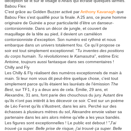
déception se lit sur le visage d'Anaïs qui écrase quelques larmes.
Babou Flex
C'est grâce au Golden Buzzer activé par
Anthony Kavanagh
que
Babou Flex s'est qualifié pour la finale. A 25 ans, ce jeune homme
originaire de Guinée a pour particularité d'être un danseur-
contorsionniste. Dans un décor de jungle, et couvert de
maquillage de la tête au pied, il devient un caméléon
contorsionniste d'exception. Son numéro est rythmé et nous
embarque dans un univers totalement fou. Ce qu'il propose ce
soir est tout simplement exceptionnel. "
Tu inventes des positions
du corps humain. Tu révolutionnes le Kamasutra
", estime Eric
Antoine, toujours aussi fantasque dans ses commentaires !
Chilly and Fly
Les Chilly & Fly réalisent des numéros exceptionnels de main à
main. Si leur nom vous dit peut-être quelque chose, c'est tout
simplement parce qu'ils étaient les lauréats de l'émission
The
Best
, sur TF1, il y a deux ans de cela. Emilie, 29 ans, et
Alexandre, 31 ans, font parie des chouchous du jury. Autant dire
qu'ils n'ont pas intérêt à les décevoir ce soir. C'est sur un poème
de Léo Ferret qu'ils s'illustrent, dans les airs. Perché sur des
échasses à plusieurs mètres du sol, Alexandre envoie valser sa
partenaire dans les airs alors même qu'elle a les yeux bandés.
Les figures sont exceptionnelles ! Le public est debout ! "
J'ai
trouvé ça super. Belle prise de risque, j'ai trouvé ça super. Belle