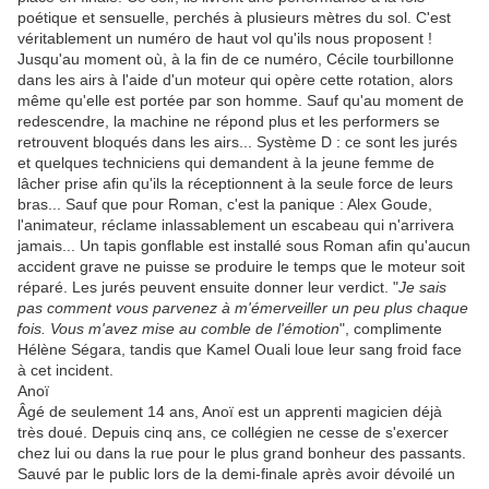
poétique et sensuelle, perchés à plusieurs mètres du sol. C'est
véritablement un numéro de haut vol qu'ils nous proposent !
Jusqu'au moment où, à la fin de ce numéro, Cécile tourbillonne
dans les airs à l'aide d'un moteur qui opère cette rotation, alors
même qu'elle est portée par son homme. Sauf qu'au moment de
redescendre, la machine ne répond plus et les performers se
retrouvent bloqués dans les airs... Système D : ce sont les jurés
et quelques techniciens qui demandent à la jeune femme de
lâcher prise afin qu'ils la réceptionnent à la seule force de leurs
bras... Sauf que pour Roman, c'est la panique : Alex Goude,
l'animateur, réclame inlassablement un escabeau qui n'arrivera
jamais... Un tapis gonflable est installé sous Roman afin qu'aucun
accident grave ne puisse se produire le temps que le moteur soit
réparé. Les jurés peuvent ensuite donner leur verdict. "
Je sais
pas comment vous parvenez à m'émerveiller un peu plus chaque
fois. Vous m'avez mise au comble de l'émotion
", complimente
Hélène Ségara, tandis que Kamel Ouali loue leur sang froid face
à cet incident.
Anoï
Âgé de seulement 14 ans, Anoï est un apprenti magicien déjà
très doué. Depuis cinq ans, ce collégien ne cesse de s'exercer
chez lui ou dans la rue pour le plus grand bonheur des passants.
Sauvé par le public lors de la demi-finale après avoir dévoilé un