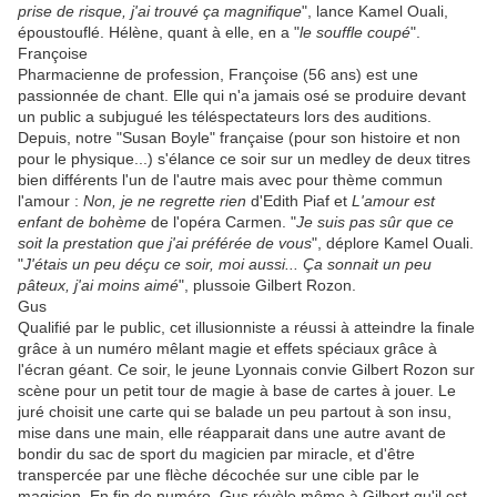
prise de risque, j'ai trouvé ça magnifique
", lance Kamel Ouali,
époustouflé. Hélène, quant à elle, en a "
le souffle coupé
".
Françoise
Pharmacienne de profession, Françoise (56 ans) est une
passionnée de chant. Elle qui n'a jamais osé se produire devant
un public a subjugué les téléspectateurs lors des auditions.
Depuis, notre "Susan Boyle" française (pour son histoire et non
pour le physique...) s'élance ce soir sur un medley de deux titres
bien différents l'un de l'autre mais avec pour thème commun
l'amour :
Non, je ne regrette rien
d'Edith Piaf et
L'amour est
enfant de bohème
de l'opéra Carmen. "
Je suis pas sûr que ce
soit la prestation que j'ai préférée de vous
", déplore Kamel Ouali.
"
J'étais un peu déçu ce soir, moi aussi... Ça sonnait un peu
pâteux, j'ai moins aimé
", plussoie Gilbert Rozon.
Gus
Qualifié par le public, cet illusionniste a réussi à atteindre la finale
grâce à un numéro mêlant magie et effets spéciaux grâce à
l'écran géant. Ce soir, le jeune Lyonnais convie Gilbert Rozon sur
scène pour un petit tour de magie à base de cartes à jouer. Le
juré choisit une carte qui se balade un peu partout à son insu,
mise dans une main, elle réapparait dans une autre avant de
bondir du sac de sport du magicien par miracle, et d'être
transpercée par une flèche décochée sur une cible par le
magicien. En fin de numéro, Gus révèle même à Gilbert qu'il est