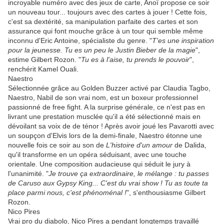
incroyable numéro avec des jeux de carte, Anoï propose ce soir
un nouveau tour... toujours avec des cartes à jouer ! Cette fois,
c'est sa dextérité, sa manipulation parfaite des cartes et son
assurance qui font mouche grâce à un tour qui semble même
inconnu d'Eric Antoine, spécialiste du genre. "
T'es une inspiration
pour la jeunesse. Tu es un peu le Justin Bieber de la magie
",
estime Gilbert Rozon. "
Tu es à l'aise, tu prends le pouvoir
",
renchérit Kamel Ouali.
Naestro
Sélectionnée grâce au Golden Buzzer activé par Claudia Tagbo,
Naestro, Nabil de son vrai nom, est un boxeur professionnel
passionné de free fight. A la surprise générale, ce n'est pas en
livrant une prestation musclée qu'il a été sélectionné mais en
dévoilant sa voix de de ténor ! Après avoir joué les Pavarotti avec
un soupçon d'Elvis lors de la demi-finale, Naestro étonne une
nouvelle fois ce soir au son de
L'histoire d'un amour
de Dalida,
qu'il transforme en un opéra séduisant, avec une touche
orientale. Une composition audacieuse qui séduit le jury à
l'unanimité. "
Je trouve ça extraordinaire, le mélange : tu passes
de Caruso aux Gypsy King... C'est du vrai show ! Tu as toute ta
place parmi nous, c'est phénoménal !
", s'enthousiasme Gilbert
Rozon.
Nico Pires
Vrai pro du diabolo, Nico Pires a pendant longtemps travaillé