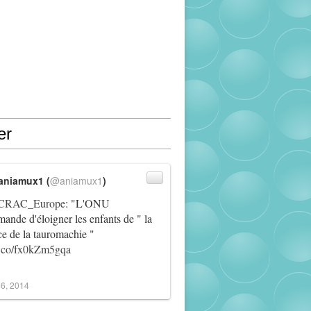
er
aniamux1 (
@aniamux1
)
RAC_Europe
: "L'ONU
ande d'éloigner les enfants de " la
ce de la tauromachie "
/t.co/fx0kZm5gqa
6, 2014