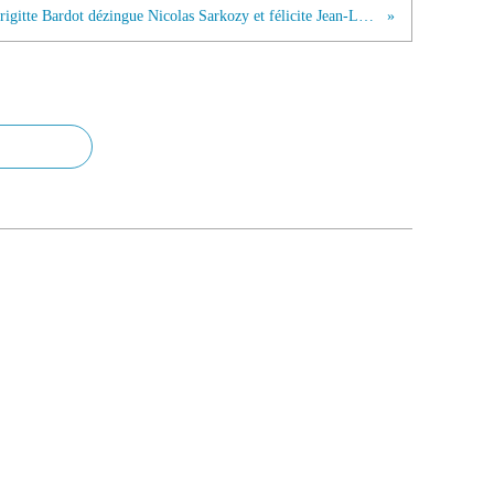
Brigitte Bardot dézingue Nicolas Sarkozy et félicite Jean-Luc Mélenchon sur leurs positions face à la cause animale