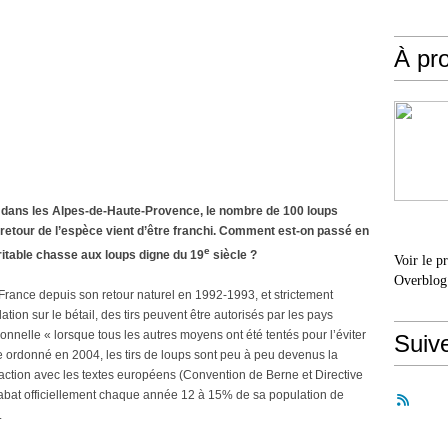
À pr
e dans les Alpes-de-Haute-Provence, le nombre de 100 loups
 retour de l’espèce vient d’être franchi. Comment est-on passé en
e
itable chasse aux loups digne du 19
siècle ?
Voir le p
Overblog
rance depuis son retour naturel en 1992-1993, et strictement
ion sur le bétail, des tirs peuvent être autorisés par les pays
elle « lorsque tous les autres moyens ont été tentés pour l’éviter
Suiv
e ordonné en 2004, les tirs de loups sont peu à peu devenus la
ction avec les textes européens (Convention de Berne et Directive
 abat officiellement chaque année 12 à 15% de sa population de
.