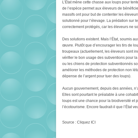
L’État mène cette chasse aux loups pour tenter
de l’espèce permet aux éleveurs de bénéficier
massifs ont pour but de contenter les éleveurs
solutionné pour l’élevage. La prédation sur l
correctement protégés, car les éleveurs ne son
Des solutions existent. Mais l’État, soumis a
œuvre. Plutôt que d’encourager les tirs de loup
troupeaux (actuellement, les éleveurs sont i
vérifier le bon usage des subventions pour la p
ou les chiens de protection subventionnés son
améliorer les méthodes de protection non léta
dépense de l’argent pour tuer des loups).
Aucun gouvernement, depuis des années, n’a 
Elles sont pourtant le préalable à une cohabit
loups est une chance pour la biodiversité et p
l’écotourisme. Encore faudrait-il que l’État v
Source : Cliquez ICI