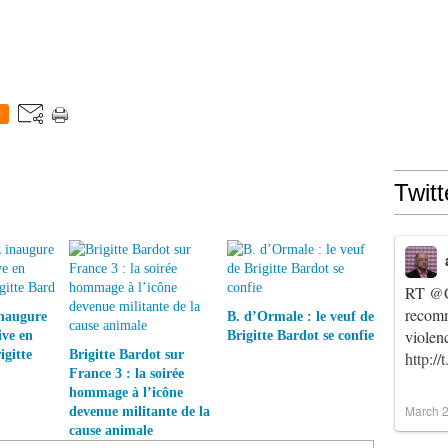
0
Twitt
RT
@C
recomm
inaugure
B. d’Ormale : le veuf de
violen
ive en
Brigitte Bardot se confie
gitte
Brigitte Bardot sur
http:/
France 3 : la soirée
hommage à l’icône
March 2
devenue militante de la
cause animale