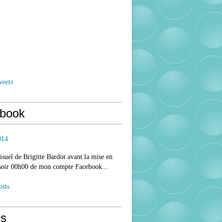
weets
book
014
isuel de Brigitte Bardot avant la mise en
 soir 00h00 de mon compte Facebook...
osts
s