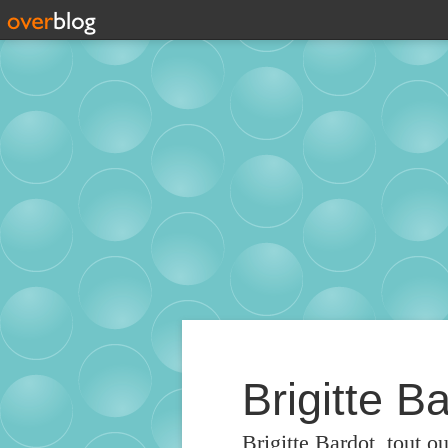
Brigitte Ba
Brigitte Bardot, tout o