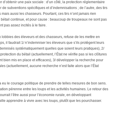
 d’obtenir une paix sociale : d’un côté, la protection réglementaire
 de subventions spécifiques et d’indemnisations ; de l’autre, des tirs
 mais aussi les chasseurs. Pourtant, ces tirs n’ont jamais rien
e bétail continue, et pour cause : beaucoup de troupeaux ne sont pas
t pas assez incités à le faire.
ux lobbies des éleveurs et des chasseurs, refuse de les mettre en
s, il faudrait 1/ n’indemniser les éleveurs que s’ils protègent leurs
ndemnisés systématiquement quelles que soient leurs pratiques), 2/
rotection du bétail (actuellement, l’État ne vérifie pas si les clôtures
t bien mis en place et efficaces), 3/ développer la recherche pour
les (actuellement, aucune recherche n’est faite alors que l’État
eu le courage politique de prendre de telles mesures de bon sens.
ation pérenne entre les loups et les activités humaines. Le retour des
ourrait l’être aussi pour l’économie rurale, en développant
euille apprendre à vivre avec les loups, plutôt que les pourchasser.