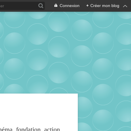
Connexion
+
Créer mon blog
inéma, fondation, action