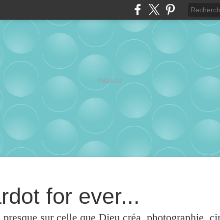
Publicité
rdot for ever...
u presque sur celle que Dieu créa, photographie, c