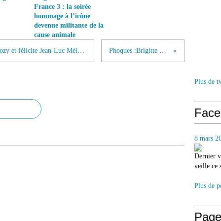
France 3 : la soirée
hommage à l’icône
devenue militante de la
cause animale
Brigitte Bardot dézingue Nicolas Sarkozy et félicite Jean-Luc Mélenchon sur leurs positions face à la cause animale
Phoques :Brigitte Bardot s’en mêle…
Plus de t
Face
8 mars 2
Dernier v
veille ce
Plus de p
Page