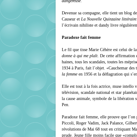
dangereuse
.
Devenue sa compagne, elle tient un blog de c
Causeur et
La Nouvelle Quinzaine littéraire
l’écrivain nihiliste et dandy livre régulière
Paradoxe fait femme
Le fil que tisse Marie Céhère est celui d
donne à qui me plaît
. De cette affirmation 
haines, tous les scandales, toutes les mépr
1934 à Paris, fait l’objet. «Cauchemar des 
la femme
en 1956 et la déﬂagration qui s’ens
Elle est tout à la fois actrice, muse intello
télévision, scandale national et star planét
la cause animale, symbole de la libération 
Pen.
Paradoxe fait femme, elle prouve que l’on 
Piccoli, Roger Vadim, Jack Palance, Gilbe
révolutions de Mai 68 tout en critiquant Mai
prude. Jeune fille moins facile que «compl