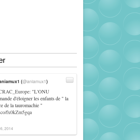
er
aniamux1 (
@aniamux1
)
RAC_Europe
: "L'ONU
ande d'éloigner les enfants de " la
ce de la tauromachie "
/t.co/fx0kZm5gqa
6, 2014