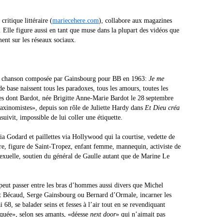
ritique littéraire (
mariecehere.com
), collabore aux magazines
. Elle figure aussi en tant que muse dans la plupart des vidéos que
ment sur les réseaux sociaux.
e la chanson composée par Gainsbourg pour BB en 1963:
Je me
de base naissent tous les paradoxes, tous les amours, toutes les
ises dont Bardot, née Brigitte Anne-Marie Bardot le 28 septembre
taxinomistes», depuis son rôle de Juliette Hardy dans
Et Dieu créa
uivit, impossible de lui coller une étiquette.
 via Godard et paillettes via Hollywood qui la courtise, vedette de
aire, figure de Saint-Tropez, enfant femme, mannequin, activiste de
sexuelle, soutien du général de Gaulle autant que de Marine Le
peut passer entre les bras d’hommes aussi divers que Michel
rt Bécaud, Serge Gainsbourg ou Bernard d’Ormale, incarner les
 68, se balader seins et fesses à l’air tout en se revendiquant
iquée», selon ses amants, «déesse
next door
» qui n’aimait pas