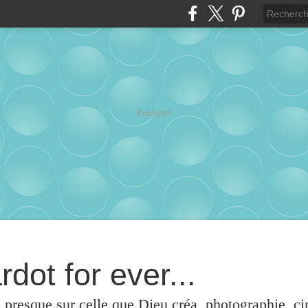
Publicité
rdot for ever...
u presque sur celle que Dieu créa, photographie, c