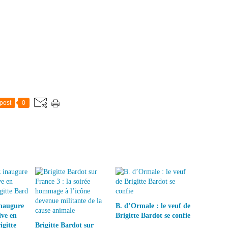
post
0
inaugure
B. d’Ormale : le veuf de
ive en
Brigitte Bardot se confie
gitte
Brigitte Bardot sur