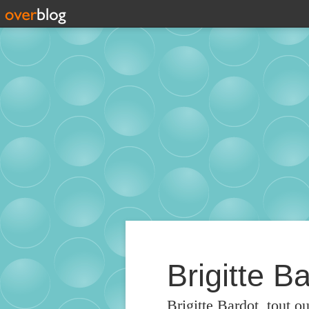
Brigitte Ba
Brigitte Bardot, tout o