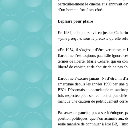
particulièrement le cinéma et s’ennuyait de
d’un homme fort à ses côtés.
Déplaire pour plaire
En 1987, elle poursuivit en justice Catheri
mythe français
, sous le prétexte qu’elle ref
«En 1954, il s’agissait d’être vertueuse, et 
Bardot ne l’est toujours pas. Elle ignore ce
termes de liberté. Marie Céhère, qui en co
liberté de choisir, et de choisir de ne pas ch
Bardot ne s’excuse jamais. Ni d’être, ni d’
amertume depuis les années 1990 par une que
BB?» Désormais autoproclamée misanthrope
fois respectée pour son combat et peu citée e
manque une caution de politiquement corre
Pas assez de gauche, pas assez idéologue, pa
position politiques, que l’on assimile aux dé
seule manière de continuer à être BB, l’in