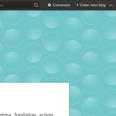
Connexion
+
Créer mon blog
inéma, fondation, action