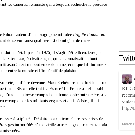
vant les caméras, féministe qui a toujours recherché la présence
ne Rihoit, auteur d’une biographie intitulée
Brigitte Bardot, un
usait de se voir ainsi qualifiée. Et obtint gain de cause.
Bardot ne l’était pas. En 1975, il s’agit d’être licencieuse, et
Twitt
s deux termes», écrivait Sagan, qui en connaissait un bout en
nnaît assurément un bout en ce domaine, écrit que BB incarne «la
oisir entre la morale et l’impératif de plaisir».
avoir été, ni d’être devenue. Marie Céhère résume fort bien son
RT
@C
stion: «BB a-t-elle trahi la France? La France a-t-elle trahi
recomm
, d’une maladresse xénophobe et homophobe outrancière, à la
violen
n exemple par les militants véganes et antispécistes, il lui
cte.
http:/
s assez disciplinée. Déplaire pour mieux plaire: ses prises de
March 2
rapages incontrôlés d’une vieille actrice aigrie, sont en fait «la
soumise-née».