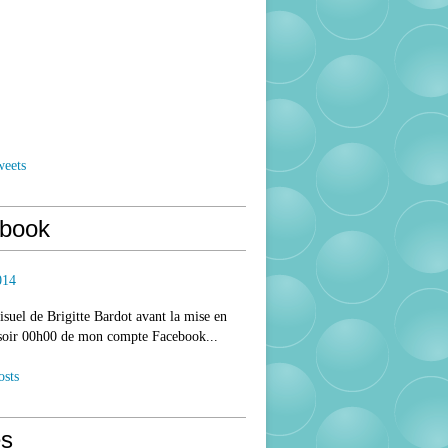
weets
book
014
isuel de Brigitte Bardot avant la mise en
 soir 00h00 de mon compte Facebook...
osts
s