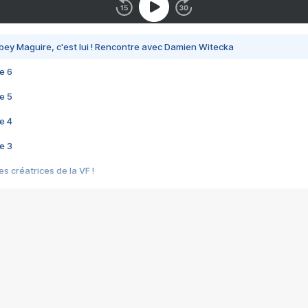
bey Maguire, c'est lui ! Rencontre avec Damien Witecka
e 6
e 5
e 4
e 3
s créatrices de la VF !
e 2
e 1
e Mektoub My Love arrive enfin ! Rencontre avec Shaïn Boumedine et Sal
i : après Toni en famille
elle réalise le bouleversant Dites lui que je l'aime