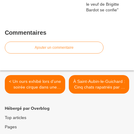
Commentaires
Ajouter un commentaire
< Un ours exhibé lors d’une
À Saint-Aubin-le-Guichard :
soirée cirque dans une
Cinq chats rapatriés par la
discothèque : la Fondation
Fondation Brigitte-Bardot
Brigitte Bardot "très
ont échappé à un triste sort
choquée"
>
Hébergé par Overblog
Top articles
Pages