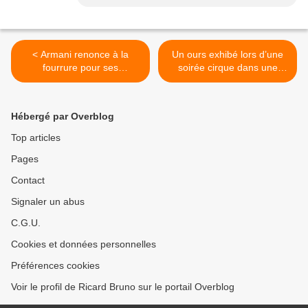
< Armani renonce à la
Un ours exhibé lors d’une
fourrure pour ses
soirée cirque dans une
collections !
discothèque : la Fondation
Brigitte Bardot "très
choquée" >
Hébergé par Overblog
Top articles
Pages
Contact
Signaler un abus
C.G.U.
Cookies et données personnelles
Préférences cookies
Voir le profil de Ricard Bruno sur le portail Overblog