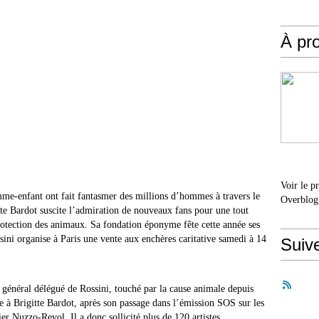
À pr
Voir le p
mme-enfant ont fait fantasmer des millions d’hommes à travers le
Overblog
te Bardot suscite l’admiration de nouveaux fans pour une tout
rotection des animaux. Sa fondation éponyme fête cette année ses
sini organise à Paris une vente aux enchères caritative samedi à 14
Suiv
 général délégué de Rossini, touché par la cause animale depuis
ce à Brigitte Bardot, après son passage dans l’émission SOS sur les
r Nuzzo-Revol. Il a donc sollicité plus de 120 artistes