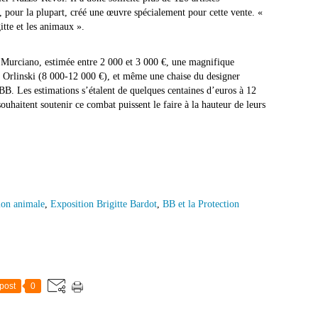
t, pour la plupart, créé une œuvre spécialement pour cette vente. «
itte et les animaux ».
e Murciano, estimée entre 2 000 et 3 000 €, une magnifique
d Orlinski (8 000-12 000 €), et même une chaise du designer
 BB. Les estimations s’étalent de quelques centaines d’euros à 12
ouhaitent soutenir ce combat puissent le faire à la hauteur de leurs
ion animale
,
Exposition Brigitte Bardot
,
BB et la Protection
post
0