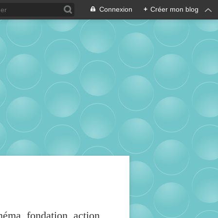
Connexion
+
Créer mon blog
inéma, fondation, action