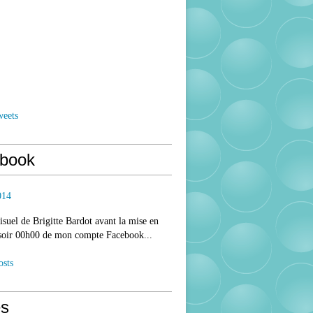
weets
book
014
isuel de Brigitte Bardot avant la mise en
 soir 00h00 de mon compte Facebook...
osts
s