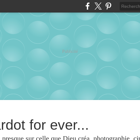
Publicité
rdot for ever...
u presque sur celle que Dieu créa, photographie, c