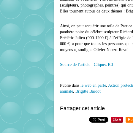
(sculpteurs, photographes, peintres) qui on
Elles tournent autour de deux thèmes : Brig
Ainsi, on peut acquérir une toile de Patric
panthère noire du célèbre sculpteur Richar
Frédéric Julien (900-1200 €) à l’effigie de
000 €, « pour que toutes les personnes qui s
moyens », souligne Olivier Nuzzo-Revol.
Source de l'article : Cliquez ICI
Publié dans
le web en parle
,
Action protect
animale
,
Brigitte Bardot
Partager cet article
Re