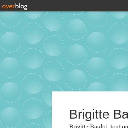
Brigitte Ba
Brigitte Bardot, tout o