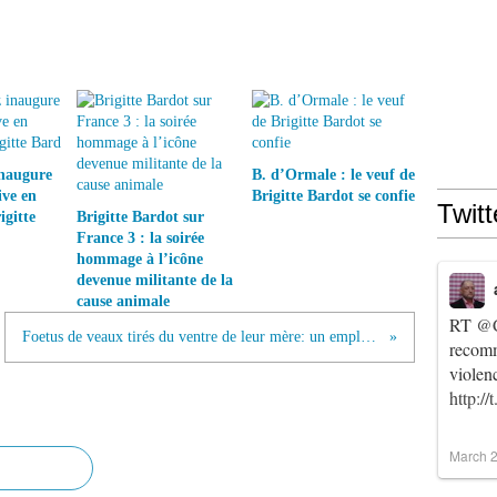
inaugure
B. d’Ormale : le veuf de
ive en
Brigitte Bardot se confie
Twitt
gitte
Brigitte Bardot sur
France 3 : la soirée
hommage à l’icône
devenue militante de la
cause animale
RT
@C
Foetus de veaux tirés du ventre de leur mère: un employé d'abattoir témoigne, Bardot réagit
recomm
violen
http:/
March 2