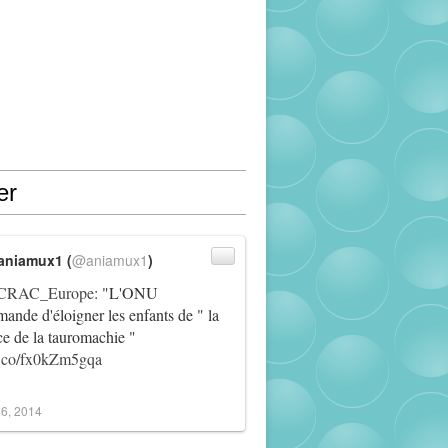
er
aniamux1 (
@aniamux1
)
RAC_Europe
: "L'ONU
ande d'éloigner les enfants de " la
ce de la tauromachie "
/t.co/fx0kZm5gqa
6, 2014