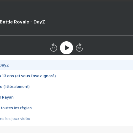
 Battle Royale - DayZ
 DayZ
 a 13 ans (et vous l'avez ignoré)
e (littéralement)
im Rayan
 toutes les règles
s les jeux vidéo
us choquant de Rockstar ? - Le scandale BULLY