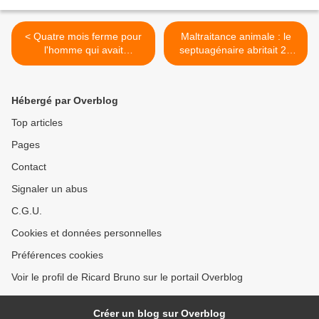
< Quatre mois ferme pour
Maltraitance animale : le
l'homme qui avait
septuagénaire abritait 21
poignardé un chat avant de
chiens dans des clapiers à
le jeter du 4e étage à
lapin >
Limoges
Hébergé par Overblog
Top articles
Pages
Contact
Signaler un abus
C.G.U.
Cookies et données personnelles
Préférences cookies
Voir le profil de Ricard Bruno sur le portail Overblog
Créer un blog sur Overblog