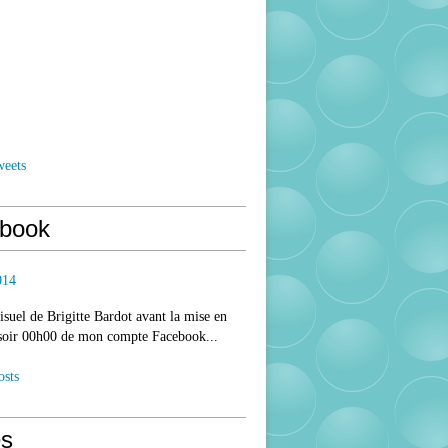
weets
book
014
isuel de Brigitte Bardot avant la mise en
 soir 00h00 de mon compte Facebook...
osts
s