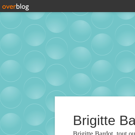
Brigitte Ba
Brigitte Bardot, tout o