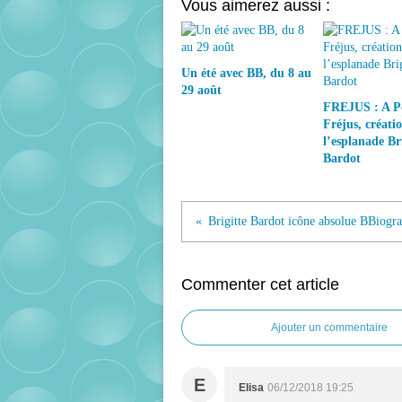
Vous aimerez aussi :
Un été avec BB, du 8 au
29 août
FREJUS : A P
Fréjus, créati
l’esplanade Bri
Bardot
Commenter cet article
Ajouter un commentaire
E
Elisa
06/12/2018 19:25