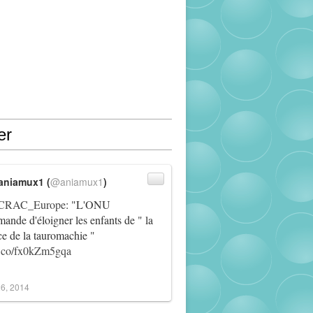
er
aniamux1 (
@aniamux1
)
RAC_Europe
: "L'ONU
ande d'éloigner les enfants de " la
ce de la tauromachie "
/t.co/fx0kZm5gqa
6, 2014