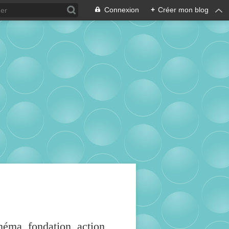
Connexion
+
Créer mon blog
inéma, fondation, action