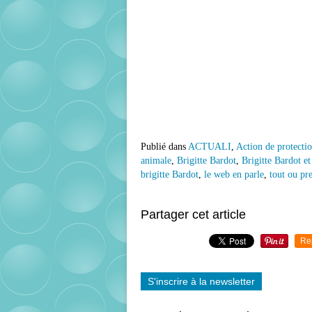
Publié dans
ACTUALI
,
Action de protecti
animale
,
Brigitte Bardot
,
Brigitte Bardot et
brigitte Bardot
,
le web en parle
,
tout ou pre
Partager cet article
Re
S'inscrire à la newsletter