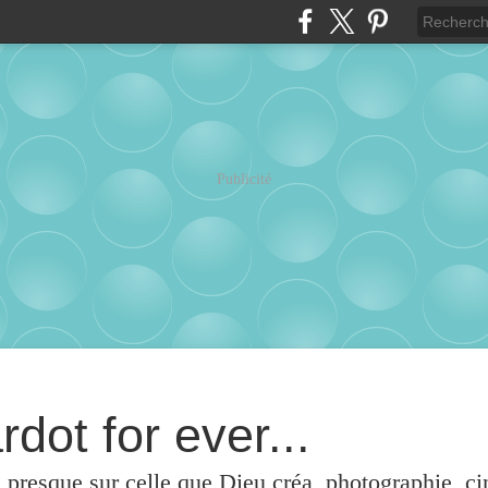
Publicité
rdot for ever...
u presque sur celle que Dieu créa, photographie, c