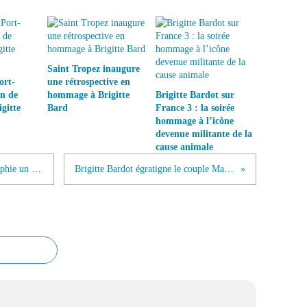
Saint Tropez inaugure
ort-
une rétrospective en
on de
hommage à Brigitte
Brigitte Bardot sur
gitte
Bard
France 3 : la soirée
hommage à l’icône
devenue militante de la
cause animale
Brigitte Bardot icône absolue BBiographie un succès au salon du livre de Boulogne Billancoourt
Brigitte Bardot égratigne le couple Macron royal et lointain face aux gilets jaunes