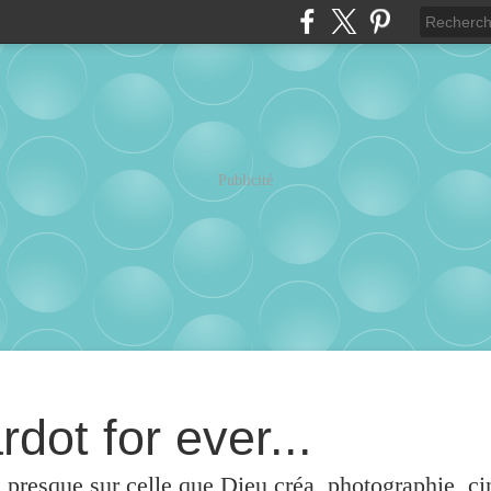
Publicité
rdot for ever...
u presque sur celle que Dieu créa, photographie, c