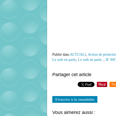
Publié dans
ACTUALI
,
Action de protecti
Le web en parle
,
Le web en parle..
,
lE WE
Partager cet article
Re
S'inscrire à la newsletter
Vous aimerez aussi :