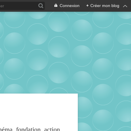
Connexion
+
Créer mon blog
inéma, fondation, action