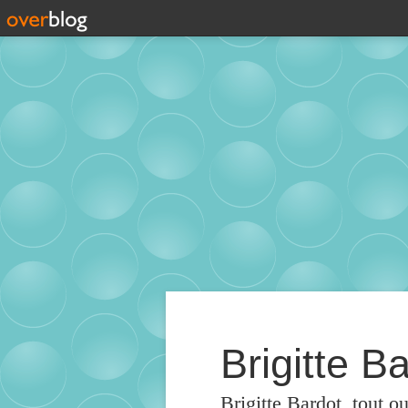
Brigitte Ba
Brigitte Bardot, tout o