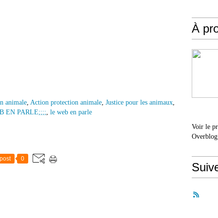
À pr
on animale
,
Action protection animale
,
Justice pour les animaux
,
B EN PARLE;;;;
,
le web en parle
Voir le p
Overblog
post
0
Suiv