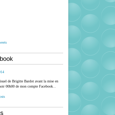
weets
book
014
isuel de Brigitte Bardot avant la mise en
 soir 00h00 de mon compte Facebook...
osts
s