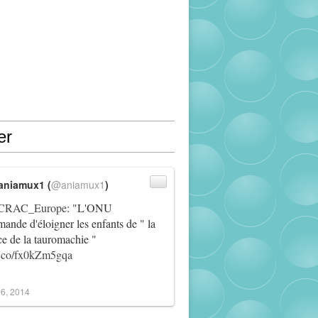
er
aniamux1 (
@aniamux1
)
RAC_Europe
: "L'ONU
ande d'éloigner les enfants de " la
ce de la tauromachie "
/t.co/fx0kZm5gqa
6, 2014