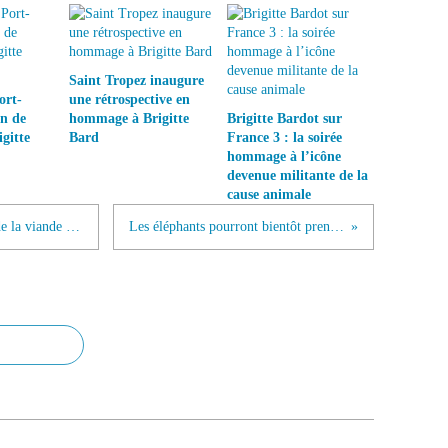
Saint Tropez inaugure
ort-
une rétrospective en
on de
hommage à Brigitte
Brigitte Bardot sur
gitte
Bard
France 3 : la soirée
hommage à l’icône
devenue militante de la
cause animale
L'abattage des animaux pour fournir de la viande représente plus de 2000 animaux par seconde
Les éléphants pourront bientôt prendre leur retraite dans le Limousin