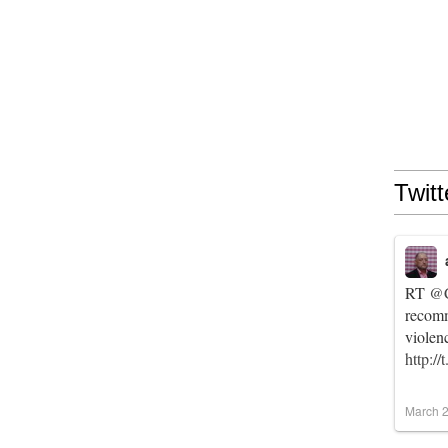
Twitt
RT
@C
recomm
violen
http:/
March 2