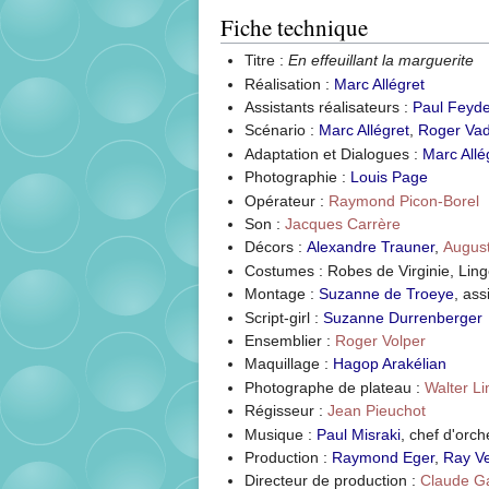
Fiche technique
Titre :
En effeuillant la marguerite
Réalisation :
Marc Allégret
Assistants réalisateurs :
Paul Feyde
Scénario :
Marc Allégret
,
Roger Va
Adaptation et Dialogues :
Marc Allé
Photographie :
Louis Page
Opérateur :
Raymond Picon-Borel
Son :
Jacques Carrère
Décors :
Alexandre Trauner
,
August
Costumes : Robes de Virginie, Ling
Montage :
Suzanne de Troeye
, as
Script-girl :
Suzanne Durrenberger
Ensemblier :
Roger Volper
Maquillage :
Hagop Arakélian
Photographe de plateau :
Walter L
Régisseur :
Jean Pieuchot
Musique :
Paul Misraki
, chef d'orch
Production :
Raymond Eger
,
Ray V
Directeur de production :
Claude G