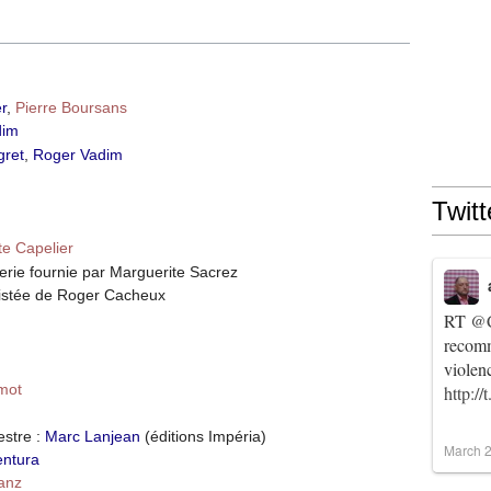
r
,
Pierre Boursans
dim
gret
,
Roger Vadim
Twitt
e Capelier
erie fournie par Marguerite Sacrez
sistée de Roger Cacheux
RT
@C
recomm
violen
imot
http:/
estre :
Marc Lanjean
(éditions Impéria)
March 2
entura
anz