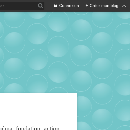
Connexion
+
Créer mon blog
inéma, fondation, action