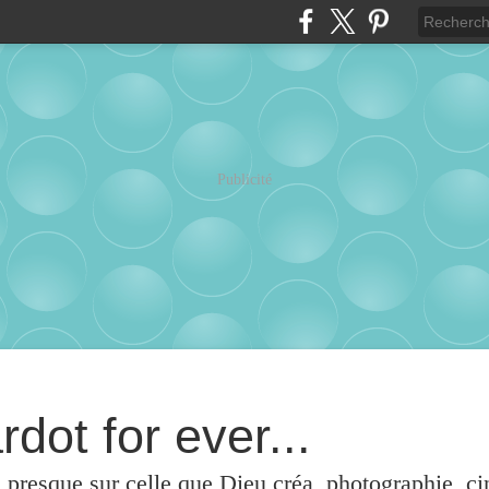
Publicité
rdot for ever...
u presque sur celle que Dieu créa, photographie, c