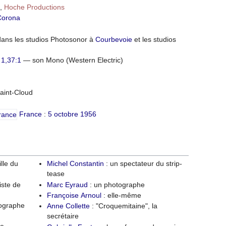
E
,
Hoche Productions
Corona
dans les studios Photosonor à
Courbevoie
et les studios
1,37:1
— son Mono (Western Electric)
Saint-Cloud
France
:
5
octobre
1956
lle du
Michel Constantin
: un spectateur du strip-
tease
iste de
Marc Eyraud
: un photographe
Françoise Arnoul
: elle-même
tographe
Anne Collette
: "Croquemitaine", la
secrétaire