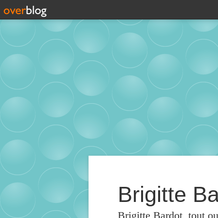
Brigitte Ba
Brigitte Bardot, tout o