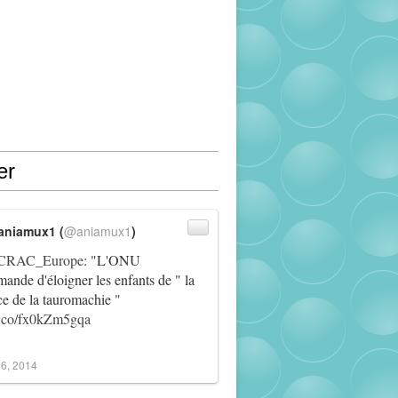
er
aniamux1 (
@aniamux1
)
RAC_Europe
: "L'ONU
ande d'éloigner les enfants de " la
ce de la tauromachie "
/t.co/fx0kZm5gqa
6, 2014