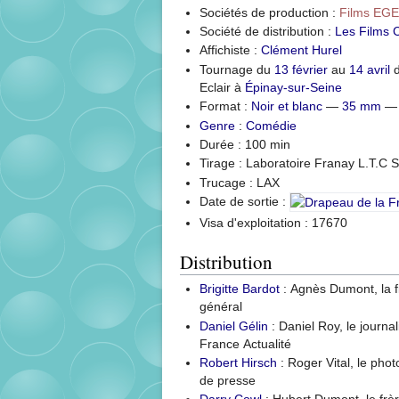
Sociétés de production :
Films EG
Société de distribution :
Les Films 
Affichiste :
Clément Hurel
Tournage du
13 février
au
14 avril
Eclair à
Épinay-sur-Seine
Format :
Noir et blanc
—
35
mm
—
Genre
:
Comédie
Durée : 100 min
Tirage : Laboratoire Franay L.T.C 
Trucage : LAX
Date de sortie :
Visa d'exploitation : 17670
Distribution
Brigitte Bardot
: Agnès Dumont, la fi
général
Daniel Gélin
: Daniel Roy, le journal
France Actualité
Robert Hirsch
: Roger Vital, le pho
de presse