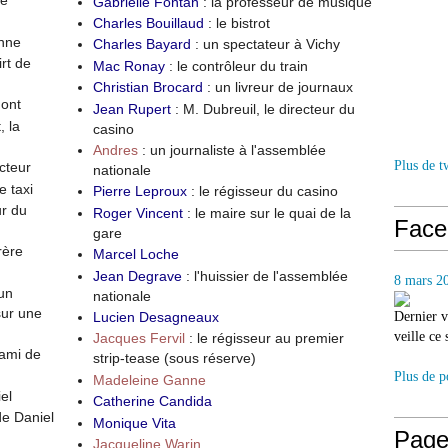
re
Gabrielle Fontan
: la professeur de musique
Charles Bouillaud
: le bistrot
enne
Charles Bayard
: un spectateur à Vichy
irt de
Mac Ronay
: le contrôleur du train
Christian Brocard
: un livreur de journaux
mont
Jean Rupert
: M. Dubreuil, le directeur du
 la
casino
Andres
: un journaliste à l'assemblée
Plus de t
cteur
nationale
e taxi
Pierre Leproux
: le régisseur du casino
ur du
Roger Vincent
: le maire sur le quai de la
Face
gare
frère
Marcel Loche
Jean Degrave
: l'huissier de l'assemblée
8 mars 2
 un
nationale
sur une
Lucien Desagneaux
Dernier v
veille ce
Jacques Fervil
: le régisseur au premier
 ami de
strip-tease (sous réserve)
Plus de p
Madeleine Ganne
el
Catherine Candida
de Daniel
Monique Vita
Page
Jacqueline Warin