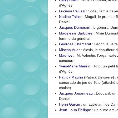
Darry Cowl
: Hubert Dumont, le frè
d'Agnès
Luciana Paluzzi
: Sofia, l'amie itali
Nadine Tallier
: Magali, le premier fl
Daniel
Jacques Dumesnil
: le général Du
Madeleine Barbulée
: Mme Dumont,
femme du général
Georges Chamarat
: Bacchus, le fa
Mischa Auer
: Alexis, le chauffeur d
Mauricet
: M. Valentin, l'organisate
concours
Yves-Marie Maurin
: Toto, un petit 
d'Agnès
Patrick Maurin
(Patrick Dewaere) :
camarade de jeu de Toto (attaché 
chaise)
Jacques Jouanneau
: Édouard, un
Daniel
Henri Garcin
: un autre ami de Dani
Jean-Loup Philippe
: un autre ami 