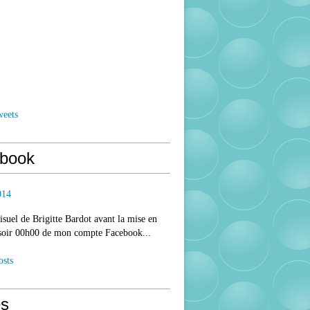
weets
book
014
isuel de Brigitte Bardot avant la mise en
 soir 00h00 de mon compte Facebook...
osts
s