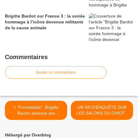
Brigitte Bardot sur France 3 : la soirée
hommage à l’icône devenue militante
de la cause animale
Commentaires
Ajouter un commentaire
< "Formidable": Brigitte
UN AN D’ENQUÊTE SUR
Bardot adresse ses
LES SALONS DU CHIOT :
félicitations à Eden Golan la
LA FBB DÉNONCE DES
candidate israélienne à
PRATIQUES
l'Eurovision
IRRESPONSABLES ET
Hébergé par Overblog
ILLÉGALES ! >