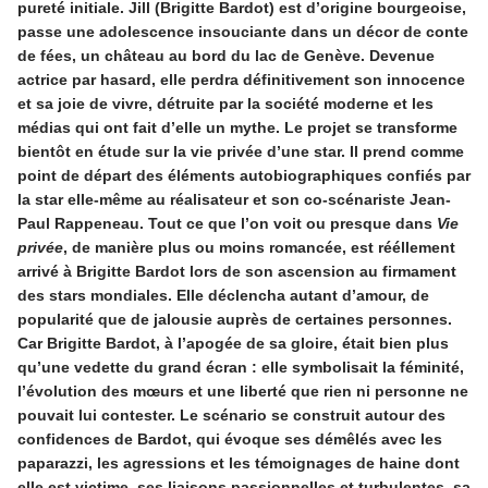
pureté initiale. Jill (Brigitte Bardot) est d’origine bourgeoise,
passe une adolescence insouciante dans un décor de conte
de fées, un château au bord du lac de Genève. Devenue
actrice par hasard, elle perdra définitivement son innocence
et sa joie de vivre, détruite par la société moderne et les
médias qui ont fait d’elle un mythe. Le projet se transforme
bientôt en étude sur la vie privée d’une star. Il prend comme
point de départ des éléments autobiographiques confiés par
la star elle-même au réalisateur et son co-scénariste Jean-
Paul Rappeneau. Tout ce que l’on voit ou presque dans
Vie
privée
, de manière plus ou moins romancée, est rééllement
arrivé à Brigitte Bardot lors de son ascension au firmament
des stars mondiales. Elle déclencha autant d’amour, de
popularité que de jalousie auprès de certaines personnes.
Car Brigitte Bardot, à l’apogée de sa gloire, était bien plus
qu’une vedette du grand écran : elle symbolisait la féminité,
l’évolution des mœurs et une liberté que rien ni personne ne
pouvait lui contester. Le scénario se construit autour des
confidences de Bardot, qui évoque ses démêlés avec les
paparazzi, les agressions et les témoignages de haine dont
elle est victime, ses liaisons passionnelles et turbulentes, sa