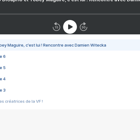
bey Maguire, c'est lui ! Rencontre avec Damien Witecka
e 6
e 5
e 4
e 3
s créatrices de la VF !
e 2
e 1
e Mektoub My Love arrive enfin ! Rencontre avec Shaïn Boumedine et Sal