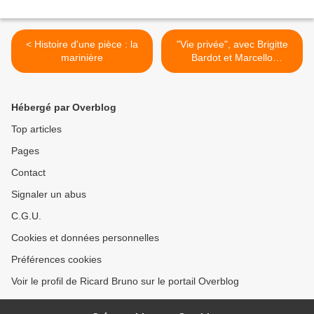
< Histoire d'une pièce : la
"Vie privée", avec Brigitte
marinière
Bardot et Marcello
Mastroianni, sera projeté
sur grand écran au Véo
Castelnaudary ce lundi >
Hébergé par Overblog
Top articles
Pages
Contact
Signaler un abus
C.G.U.
Cookies et données personnelles
Préférences cookies
Voir le profil de Ricard Bruno sur le portail Overblog