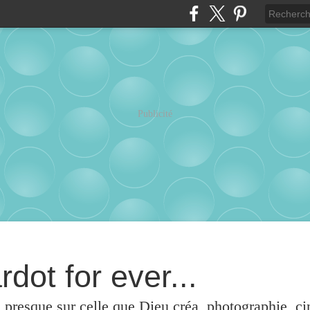
Publicité
rdot for ever...
u presque sur celle que Dieu créa, photographie, c