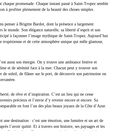
nt chaque promenade. Chaque instant passé à Saint-Tropez semble
on à profiter pleinement de la beauté des choses simples.
ans penser à
Brigitte Bardot
, dont la présence a largement
rs le monde. Son élégance naturelle, sa liberté d’esprit et son
ticipé à façonner l’image mythique de Saint-Tropez. Aujourd’hui
me tropézienne et de cette atmosphère unique qui mêle glamour,
’est aussi son énergie. On y trouve une ambiance festive et
me et de sérénité face à la mer. Chacun peut y trouver son
 de soleil, de flâner sur le port, de découvrir son patrimoine ou
terranéen.
erté, de rêve et d’inspiration. C’est un lieu qui ne cesse
ouvenirs précieux et l’envie d’y revenir encore et encore. Sa
comparable en font l’un des plus beaux joyaux de la Côte d’Azur.
 une destination : c’est une émotion, une lumière et un art de
rès l’avoir quitté. Et à travers son histoire, ses paysages et les