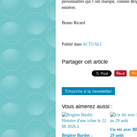
personnalités qui l’ont marqué, comme
Bri
entières.
Bruno Ricard
Publié dans
ACTUALI
Partager cet article
Re
S'inscrire à la newsletter
Vous aimerez aussi :
Un été avec BB
Brigitte Bardot :
29 août