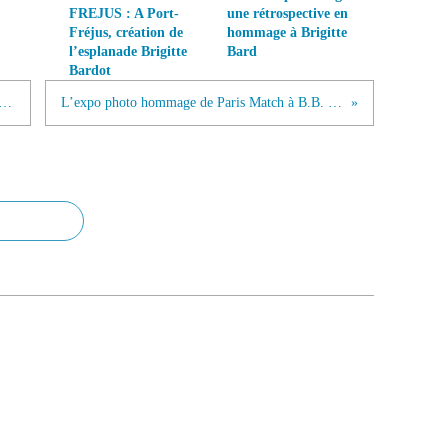
FREJUS : A Port-
une rétrospective en
Fréjus, création de
hommage à Brigitte
l’esplanade Brigitte
Bard
Bardot
igitte : Picture disque "Je t'aime moi non plus" à paraitre le 26 06 2026
L’expo photo hommage de Paris Match à B.B. : la légende de Saint-Tropez en 50 clichés exceptionnels