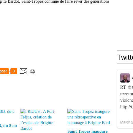
gitte Bardot
, Saint-Tropez continue de faire rêver des générations
Twitt
post
0
RT
@C
recomm
violen
http:/
March 2
, du 8 au
Saint Tropez inaugure