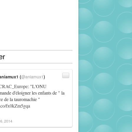
er
aniamux1 (
@aniamux1
)
RAC_Europe
: "L'ONU
ande d'éloigner les enfants de " la
ce de la tauromachie "
/t.co/fx0kZm5gqa
6, 2014