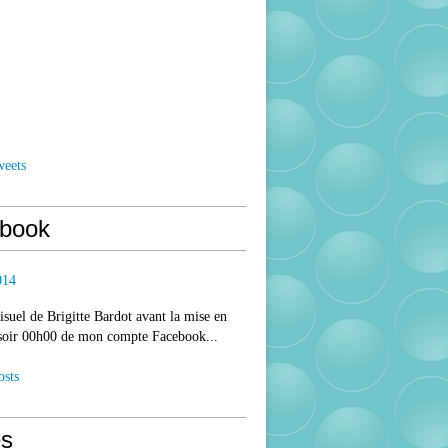
weets
book
014
isuel de Brigitte Bardot avant la mise en
 soir 00h00 de mon compte Facebook...
osts
s