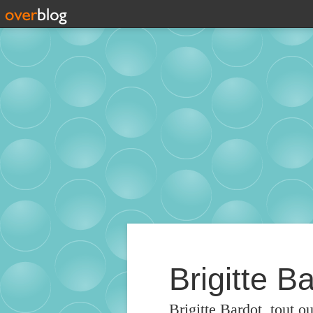
Brigitte Ba
Brigitte Bardot, tout o