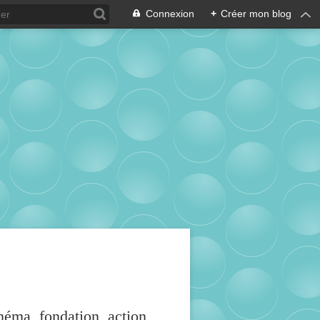
Connexion
+
Créer mon blog
inéma, fondation, action