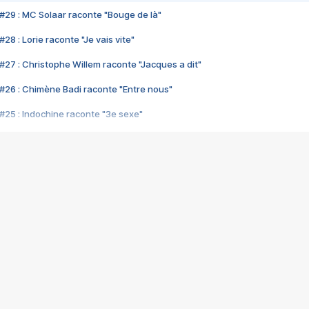
#29 : MC Solaar raconte "Bouge de là"
28 : Lorie raconte "Je vais vite"
#27 : Christophe Willem raconte "Jacques a dit"
#26 : Chimène Badi raconte "Entre nous"
#25 : Indochine raconte "3e sexe"
#24 : Zaho raconte "C'est chelou"
#23 : Patrick Bruel raconte "Au café des délices"
#22 : Kyo raconte "Le chemin"
#21 : Nolwenn Leroy raconte "Cassé"
#20 : Patrick Hernandez raconte "Born to be alive"
#19 : Lorie raconte "Près de moi"
#18 : Michael Jones raconte "A nos actes manqués" (avec Jean-Jacque