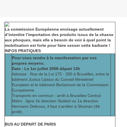
La commission Européenne envisage actuellement
d’interdire l’importation des produits issus de la chasse
aux phoques, mais elle a besoin de voir à quel point la
mobilisation est forte pour faire cesser cette barbarie !
INFOS PRATIQUES
Pour vous rendre à la manifestation par vos
propres moyens.
Date :
Le 1er juillet 2008 départ 13h
Adresse :
Rue de la Loi 175 - 200 à Bruxelles, entre le
bâtiment Justus Lipsius du Conseil Ministériel
Européen et le bâtiment Berlaimont de la Commission
Européenne.
Transports en commun :
arrêt à Bruxelles Central
Métro :
ligne 1b direction Stokkel ou 1a direction
Hermann Debroux, il faut s’arrêter à Shuman (4è
arrêt).
BUS AU DEPART DE PARIS