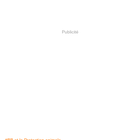
Publicité
#BB et la Protection animale