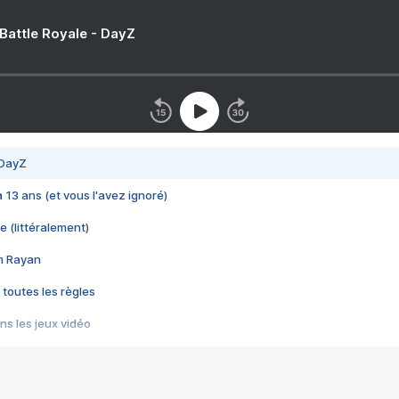
 Battle Royale - DayZ
 DayZ
 a 13 ans (et vous l'avez ignoré)
e (littéralement)
im Rayan
 toutes les règles
s les jeux vidéo
us choquant de Rockstar ? - Le scandale BULLY
e plus moche de Steam