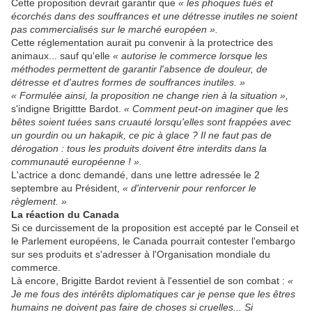
Cette proposition devrait garantir que
« les phoques tués et
écorchés dans des souffrances et une détresse inutiles ne soient
pas commercialisés sur le marché européen ».
Cette réglementation aurait pu convenir à la protectrice des
animaux... sauf qu'elle
« autorise le commerce lorsque les
méthodes permettent de garantir l'absence de douleur, de
détresse et d'autres formes de souffrances inutiles. »
« Formulée ainsi, la proposition ne change rien à la situation »,
s'indigne Brigittte Bardot.
« Comment peut-on imaginer que les
bêtes soient tuées sans cruauté lorsqu'elles sont frappées avec
un gourdin ou un hakapik, ce pic à glace ? Il ne faut pas de
dérogation : tous les produits doivent être interdits dans la
communauté européenne ! ».
L'actrice a donc demandé, dans une lettre adressée le 2
septembre au Président,
« d'intervenir pour renforcer le
règlement. »
La réaction du Canada
Si ce durcissement de la proposition est accepté par le Conseil et
le Parlement européens, le Canada pourrait contester l'embargo
sur ses produits et s'adresser à l'Organisation mondiale du
commerce.
Là encore, Brigitte Bardot revient à l'essentiel de son combat :
«
Je me fous des intérêts diplomatiques car je pense que les êtres
humains ne doivent pas faire de choses si cruelles... Si