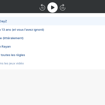
 DayZ
 a 13 ans (et vous l'avez ignoré)
e (littéralement)
im Rayan
 toutes les règles
s les jeux vidéo
us choquant de Rockstar ? - Le scandale BULLY
e plus moche de Steam
du RÊVE tourne au CAUCHEMAR
pendant 8 heures