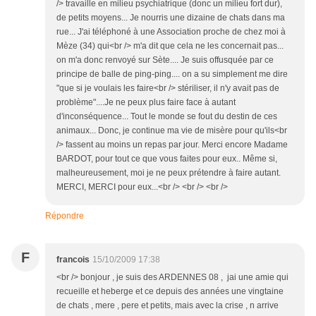
/> travaille en milieu psychiatrique (donc un milieu fort dur),
de petits moyens... Je nourris une dizaine de chats dans ma
rue... J'ai téléphoné à une Association proche de chez moi à
Mèze (34) qui<br /> m'a dit que cela ne les concernait pas...
on m'a donc renvoyé sur Sète.... Je suis offusquée par ce
principe de balle de ping-ping.... on a su simplement me dire
"que si je voulais les faire<br /> stériliser, il n'y avait pas de
problème"....Je ne peux plus faire face à autant
d'inconséquence... Tout le monde se fout du destin de ces
animaux... Donc, je continue ma vie de misère pour qu'ils<br
/> fassent au moins un repas par jour. Merci encore Madame
BARDOT, pour tout ce que vous faites pour eux.. Même si,
malheureusement, moi je ne peux prétendre à faire autant.
MERCI, MERCI pour eux...<br /> <br /> <br />
Répondre
F
francois
15/10/2009 17:38
<br /> bonjour , je suis des ARDENNES 08 , jai une amie qui
recueille et heberge et ce depuis des années une vingtaine
de chats , mere , pere et petits, mais avec la crise , n arrive