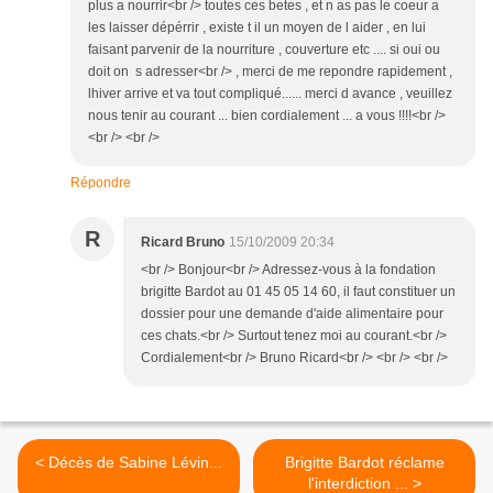
plus a nourrir<br /> toutes ces betes , et n as pas le coeur a
les laisser dépérrir , existe t il un moyen de l aider , en lui
faisant parvenir de la nourriture , couverture etc .... si oui ou
doit on s adresser<br /> , merci de me repondre rapidement ,
lhiver arrive et va tout compliqué...... merci d avance , veuillez
nous tenir au courant ... bien cordialement ... a vous !!!!<br />
<br /> <br />
Répondre
R
Ricard Bruno
15/10/2009 20:34
<br /> Bonjour<br /> Adressez-vous à la fondation
brigitte Bardot au 01 45 05 14 60, il faut constituer un
dossier pour une demande d'aide alimentaire pour
ces chats.<br /> Surtout tenez moi au courant.<br />
Cordialement<br /> Bruno Ricard<br /> <br /> <br />
< Décès de Sabine Lévin...
Brigitte Bardot réclame
l'interdiction ... >