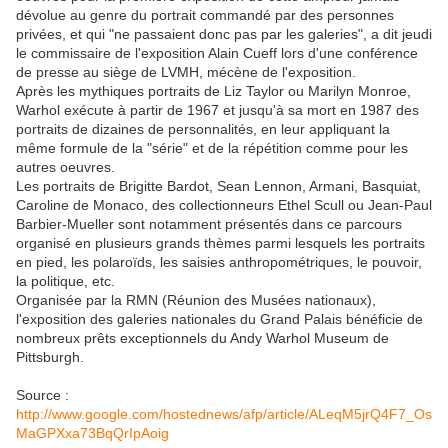
dévolue au genre du portrait commandé par des personnes
privées, et qui "ne passaient donc pas par les galeries", a dit jeudi
le commissaire de l'exposition Alain Cueff lors d'une conférence
de presse au siège de LVMH, mécène de l'exposition.
Après les mythiques portraits de Liz Taylor ou Marilyn Monroe,
Warhol exécute à partir de 1967 et jusqu'à sa mort en 1987 des
portraits de dizaines de personnalités, en leur appliquant la
même formule de la "série" et de la répétition comme pour les
autres oeuvres.
Les portraits de Brigitte Bardot, Sean Lennon, Armani, Basquiat,
Caroline de Monaco, des collectionneurs Ethel Scull ou Jean-Paul
Barbier-Mueller sont notamment présentés dans ce parcours
organisé en plusieurs grands thèmes parmi lesquels les portraits
en pied, les polaroïds, les saisies anthropométriques, le pouvoir,
la politique, etc.
Organisée par la RMN (Réunion des Musées nationaux),
l'exposition des galeries nationales du Grand Palais bénéficie de
nombreux prêts exceptionnels du Andy Warhol Museum de
Pittsburgh.
Source :
http://www.google.com/hostednews/afp/article/ALeqM5jrQ4F7_Os
MaGPXxa73BqQrIpAoig