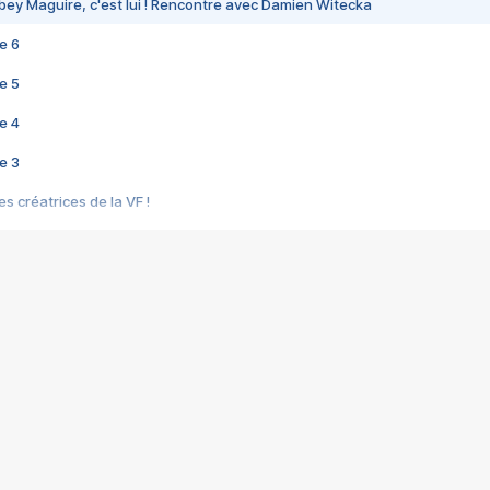
bey Maguire, c'est lui ! Rencontre avec Damien Witecka
e 6
e 5
e 4
e 3
s créatrices de la VF !
e 2
e 1
e Mektoub My Love arrive enfin ! Rencontre avec Shaïn Boumedine et Sal
i : après Toni en famille
elle réalise le bouleversant Dites lui que je l'aime
ais ! Rencontre autour de Vie privée de Rebecca Zlotowski
 de Marguerite, Grave... Rencontre avec Ella Rumpf