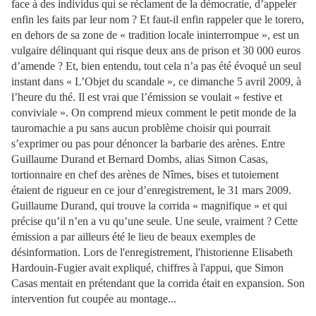
face à des individus qui se réclament de la démocratie, d’appeler
enfin les faits par leur nom ? Et faut-il enfin rappeler que le torero,
en dehors de sa zone de « tradition locale ininterrompue », est un
vulgaire délinquant qui risque deux ans de prison et 30 000 euros
d’amende ? Et, bien entendu, tout cela n’a pas été évoqué un seul
instant dans « L’Objet du scandale », ce dimanche 5 avril 2009, à
l’heure du thé. Il est vrai que l’émission se voulait « festive et
conviviale ». On comprend mieux comment le petit monde de la
tauromachie a pu sans aucun problème choisir qui pourrait
s’exprimer ou pas pour dénoncer la barbarie des arènes. Entre
Guillaume Durand et Bernard Dombs, alias Simon Casas,
tortionnaire en chef des arènes de Nîmes, bises et tutoiement
étaient de rigueur en ce jour d’enregistrement, le 31 mars 2009.
Guillaume Durand, qui trouve la corrida « magnifique » et qui
précise qu’il n’en a vu qu’une seule. Une seule, vraiment ? Cette
émission a par ailleurs été le lieu de beaux exemples de
désinformation. Lors de l'enregistrement, l'historienne Elisabeth
Hardouin-Fugier avait expliqué, chiffres à l'appui, que Simon
Casas mentait en prétendant que la corrida était en expansion. Son
intervention fut coupée au montage...