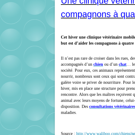
Une clinique vétéri
compagnons à quat
Cet hiver une clinique vétérinaire mobile
but est d’aider les compagnons à quatre 
Il n’est pas rare de croiser dans les rues,
accompagnés d’un
chien
ou d’un
chat
… leu
société. Pour eux, ces animaux représentent 
nourrir, nombreux sont ceux qui sont contr
galère voire se priver de nourriture. Pour l
hiver, mis en place une structure pour pren
rencontre. Alors que les maîtres reçoivent q
animal avec leurs moyens de fortune, celui-c
disposition. Des
consultations vétérinaire
maladies.
Source :
http://www.waliboo.com/chiens/ne