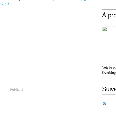
t-2063
À pr
Voir le p
Overblog
Suiv
Publicité