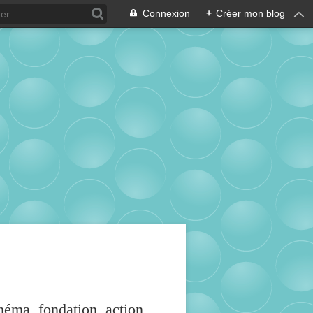
Connexion
+
Créer mon blog
inéma, fondation, action