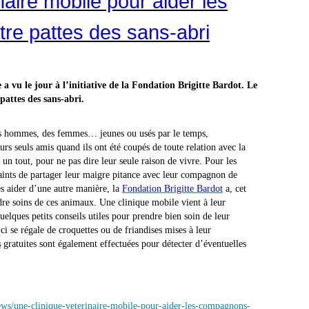
naire mobile pour aider les
re pattes des sans-abri
 a vu le jour à l’initiative de la Fondation Brigitte Bardot. Le
pattes des sans-abri.
 des hommes, des femmes… jeunes ou usés par le temps,
rs seuls amis quand ils ont été coupés de toute relation avec la
un tout, pour ne pas dire leur seule raison de vivre. Pour les
aints de partager leur maigre pitance avec leur compagnon de
es aider d’une autre manière, la
Fondation Brigitte Bardot
a, cet
dre soins de ces animaux. Une clinique mobile vient à leur
uelques petits conseils utiles pour prendre bien soin de leur
i se régale de croquettes ou de friandises mises à leur
s
gratuites sont également effectuées pour détecter d’éventuelles
ws/une-clinique-veterinaire-mobile-pour-aider-les-compagnons-