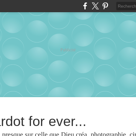
Publicité
rdot for ever...
u presque sur celle que Dieu créa, photographie, c