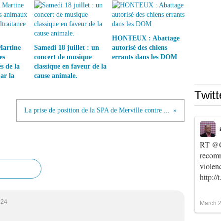
HONTEUX : Abattage
Martine
Samedi 18 juillet : un
autorisé des chiens
es
concert de musique
errants dans les DOM
s de la
classique en faveur de la
ar la
cause animale.
Twitt
La prise de position de la SPA de Merville contre ...
RT
@C
recomm
violen
http:/
:24
March 2