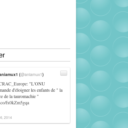
er
aniamux1 (
@aniamux1
)
RAC_Europe
: "L'ONU
ande d'éloigner les enfants de " la
ce de la tauromachie "
/t.co/fx0kZm5gqa
6, 2014