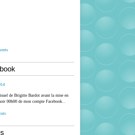
weets
book
014
isuel de Brigitte Bardot avant la mise en
 soir 00h00 de mon compte Facebook...
osts
s