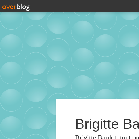
Brigitte Ba
Brigitte Bardot, tout o