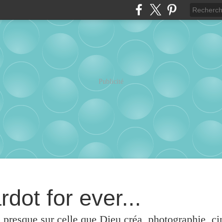
Publicité
rdot for ever...
u presque sur celle que Dieu créa, photographie, c