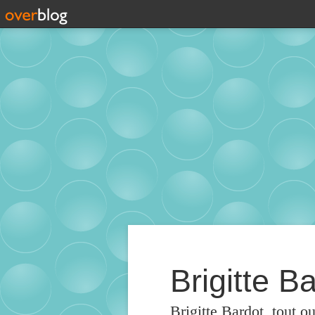
Brigitte Ba
Brigitte Bardot, tout o