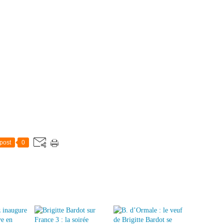
post
0