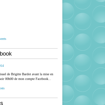
weets
book
014
isuel de Brigitte Bardot avant la mise en
 soir 00h00 de mon compte Facebook...
osts
s