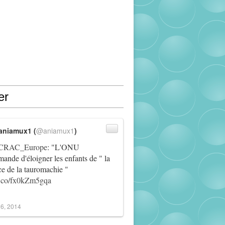
er
aniamux1 (
@aniamux1
)
RAC_Europe
: "L'ONU
ande d'éloigner les enfants de " la
ce de la tauromachie "
/t.co/fx0kZm5gqa
6, 2014