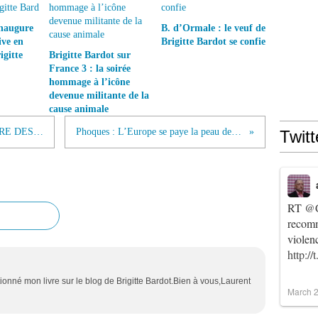
inaugure
B. d’Ormale : le veuf de
ive en
Brigitte Bardot se confie
gitte
Brigitte Bardot sur
France 3 : la soirée
hommage à l’icône
devenue militante de la
cause animale
L’EUROPE DIT NON AU MASSACRE DES PHOQUES !
Phoques : L’Europe se paye la peau des chasseurs...
Twitt
RT
@C
recomm
violen
http:/
onné mon livre sur le blog de Brigitte Bardot.Bien à vous,Laurent
March 2