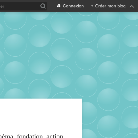
Connexion
+
Créer mon blog
inéma, fondation, action