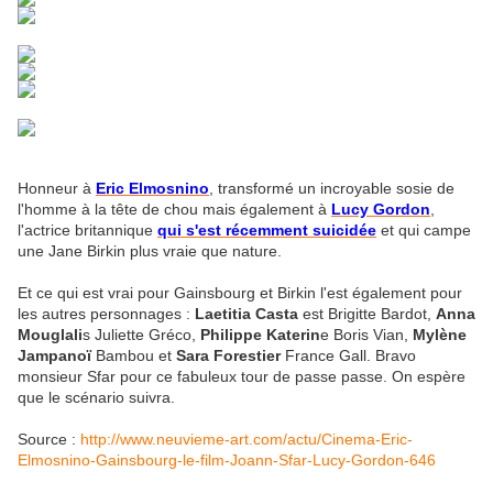
Honneur à
Eric Elmosnino
, transformé un incroyable sosie de
l'homme à la tête de chou mais également à
Lucy Gordon
,
l'actrice britannique
qui s'est récemment suicidée
et qui campe
une Jane Birkin plus vraie que nature.
Et ce qui est vrai pour Gainsbourg et Birkin l'est également pour
les autres personnages :
Laetitia Casta
est Brigitte Bardot,
Anna
Mouglali
s Juliette Gréco,
Philippe Katerin
e Boris Vian,
Mylène
Jampanoï
Bambou et
Sara Forestier
France Gall. Bravo
monsieur Sfar pour ce fabuleux tour de passe passe. On espère
que le scénario suivra.
Source :
http://www.neuvieme-art.com/actu/Cinema-Eric-
Elmosnino-Gainsbourg-le-film-Joann-Sfar-Lucy-Gordon-646