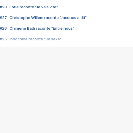
28 : Lorie raconte "Je vais vite"
#27 : Christophe Willem raconte "Jacques a dit"
#26 : Chimène Badi raconte "Entre nous"
#25 : Indochine raconte "3e sexe"
#24 : Zaho raconte "C'est chelou"
#23 : Patrick Bruel raconte "Au café des délices"
#22 : Kyo raconte "Le chemin"
#21 : Nolwenn Leroy raconte "Cassé"
#20 : Patrick Hernandez raconte "Born to be alive"
#19 : Lorie raconte "Près de moi"
#18 : Michael Jones raconte "A nos actes manqués" (avec Jean-Jacque
#17 : Khaled raconte "Aïcha"