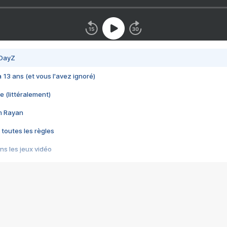
 DayZ
 a 13 ans (et vous l'avez ignoré)
e (littéralement)
im Rayan
 toutes les règles
s les jeux vidéo
us choquant de Rockstar ? - Le scandale BULLY
e plus moche de Steam
du RÊVE tourne au CAUCHEMAR
pendant 8 heures