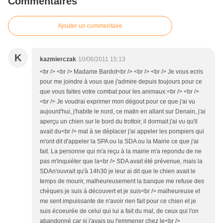
Commentaires
Ajouter un commentaire
K
kazmierczak
10/08/2011 15:13
<br /> <br /> Madame Bardot<br /> <br /> <br /> Je vous ecris
pour me joindre à vous que j'admire depuis toujours pour ce
que vous faites votre combat pour les animaux.<br /> <br />
<br /> Je voudrai exprimer mon dégout pour ce que j'ai vu
aujourd'hui, j'habite le nord, ce matin en allant sur Denain, j'ai
aperçu un chien sur le bord du trottoir, il dormait j'ai vu qu'il
avait du<br /> mal à se déplacer j'ai appeler les pompiers qui
m'ont dit d'appeler la SPA ou la SDA ou la Mairie ce que j'ai
fait. La personne qui m'a reçu à la mairie m'a repondu de ne
pas m'inquiéter que la<br /> SDA avait été prévenue, mais la
SDAn'ouvrait qu'à 14h30 je leur ai dit que le chien avait le
temps de mourir, malheureusement la banque me refuse des
chèques je suis à découvert et je suis<br /> malheureuse et
me sent impuissante de n'avoir rien fait pour ce chien et je
suis écoeurée de celui qui lui a fait du mal, de ceux qui l'on
abandonné car si j'avais pu l'emmener chez le<br />