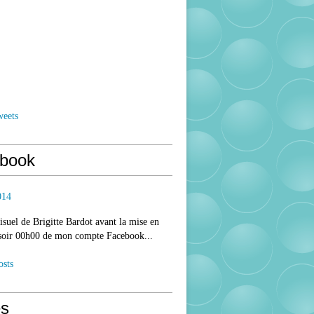
weets
book
014
isuel de Brigitte Bardot avant la mise en
 soir 00h00 de mon compte Facebook...
osts
s