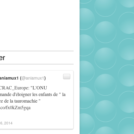
er
aniamux1 (
@aniamux1
)
RAC_Europe
: "L'ONU
ande d'éloigner les enfants de " la
ce de la tauromachie "
/t.co/fx0kZm5gqa
6, 2014