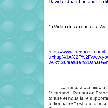
David et Jean-Luc pour la di
1) Vidéo des actions sur Avig
https://www.facebook.com/l
u=http%3A%2F%2Fwww.yo
w6k%26feature%3Dshare
La honte a été mise à l
·
Mitterrand...Partout en France
torture et nous faire supporte
tortionnaires" est une blessu