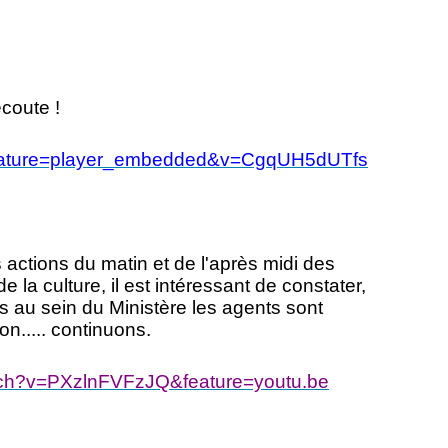
écoute !
eature=player_embedded&v=CgqUH5dUTfs
s actions du matin et de l'après midi des
de la culture, il est intéressant de constater,
is au sein du Ministère les agents sont
on..... continuons.
tch?v=PXzlnFVFzJQ&feature=youtu.be