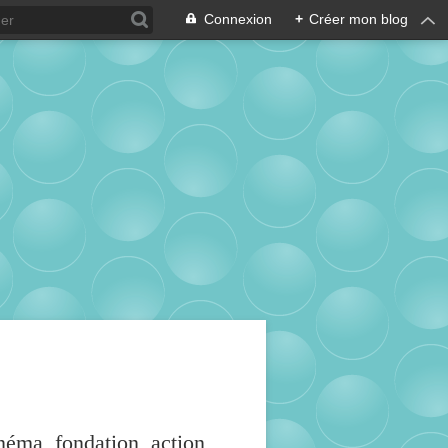
Connexion
+
Créer mon blog
inéma, fondation, action