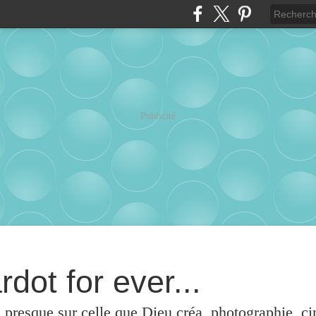
Publicité
rdot for ever...
u presque sur celle que Dieu créa, photographie, c