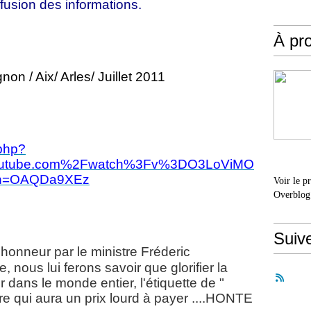
ffusion des informations.
À pr
non / Aix/ Arles/ Juillet 2011
.php?
utube.com%2Fwatch%3Fv%3DO3LoViMO
&h=OAQDa9XEz
Voir le p
Overblog
Suiv
'honneur par le ministre Fréderic
, nous lui ferons savoir que glorifier la
r dans le monde entier, l'étiquette de "
re qui aura un prix lourd à payer ....HONTE