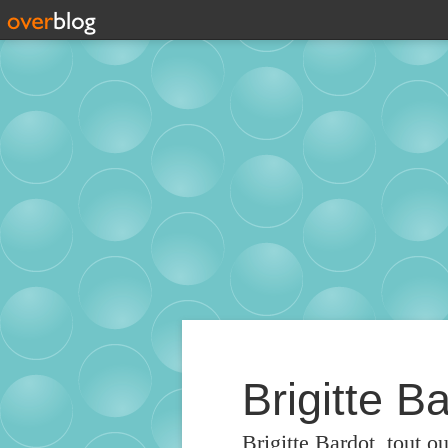
Brigitte Ba
Brigitte Bardot, tout o