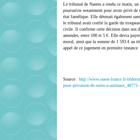
Le tribunal de Nantes a rendu ce matin, un 
poursuivie notamment pour avoir privé de n
état famélique. Elle détenait également sans
le tribunal avait confié la garde du troupea
civile. Il confirme cette décision dans son 
amendes, entre 100 et 5 €. Elle devra payer
moral, ainsi que la somme de 1 593 € au tit
appel de ce jugement en première instance
Source :
http://www.ouest-france.fr/ofd
pour-privation-de-soins-a-animaux_4077