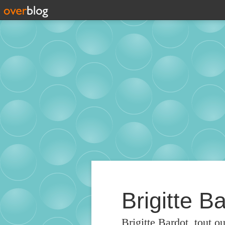
Brigitte Ba
Brigitte Bardot, tout o