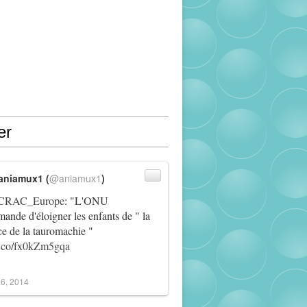
er
aniamux1 (
@aniamux1
)
RAC_Europe
: "L'ONU
ande d'éloigner les enfants de " la
ce de la tauromachie "
/t.co/fx0kZm5gqa
6, 2014