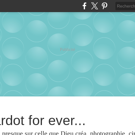
Publicité
rdot for ever...
u presque sur celle que Dieu créa, photographie, c