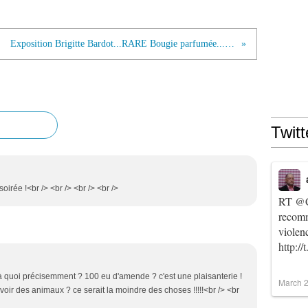
Exposition Brigitte Bardot...RARE Bougie parfumée...Brigitte Bardot
Twitt
oirée !<br /> <br /> <br /> <br />
RT
@C
recomm
violen
http:/
à quoi précisemment ? 100 eu d'amende ? c'est une plaisanterie !
March 2
d'avoir des animaux ? ce serait la moindre des choses !!!!!<br /> <br