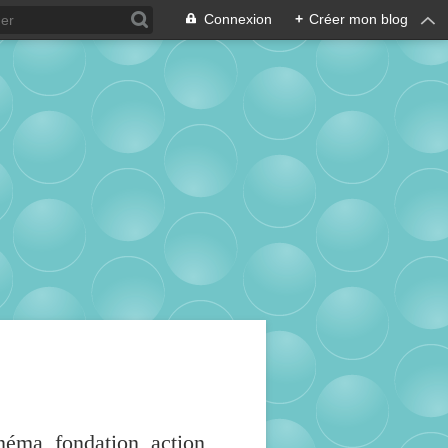
Connexion
+
Créer mon blog
inéma, fondation, action