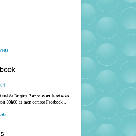
weets
book
014
isuel de Brigitte Bardot avant la mise en
 soir 00h00 de mon compte Facebook...
osts
s