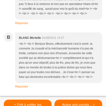
pas ?) face à la violence et non pas en spectateur hilare et<br
/> assoiffé de sang, aurait pour moi le goût du miel!<br /> <br
/> <br /> <br /> <br /> <br /> <br /> <br /> <br /> <br />
Répondre
B
BLANC Michelle
01/08/2011 15:57
<br /> <br /> Bonjour Bruno, effectivement c'est à vomir ,la
connerie ,la cruauté et la méchanceté humaine n'a pas de
limite, certains non plus rien d'humain, écoeurée de cette
société qui se déshumanise<br /> complètement et qui n'a
plus qu'un seul objectif, plus de fric, plus de fric, je crois que
dans ce monde de brutes à la justice divine qui nous fera
payer un jour toutes nos dérives. . Je n'ose<br /> penser au
futur qui deviendra incontrolable.<br /> <br /> <br /> <br />
Répondre
< Prêt à enfiler les
Action anti corrida... >