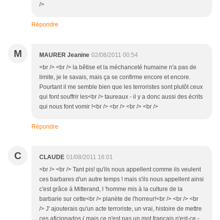
/>
Répondre
M
MAURER Jeanine
02/08/2011 00:54
<br /> <br /> la bêtise et la méchanceté humaine n'a pas de
limite, je le savais, mais ça se confirme encore et encore.
Pourtant il me semble bien que les terroristes sont plutôt ceux
qui font souffrir les<br /> taureaux - il y a donc aussi des écrits
qui nous font vomir !<br /> <br /> <br /> <br />
Répondre
C
CLAUDE
01/08/2011 16:01
<br /> <br /> Tant pis! qu'ils nous appellent comme ils veulent
ces barbares d'un autre temps ! mais s'ils nous appellent ainsi
c'est grâce à Mitterand, l 'homme mis à la culture de la
barbarie sur cette<br /> planète de l'horreur!<br /> <br /> <br
/> J' ajouterais qu'un acte terroriste, un vrai, histoire de mettre
ces aficionados ( mais ce n'est pas un mot français n'est-ce -