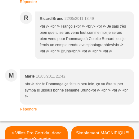
Répondre
R
Ricard Bruno
22/05/2011 13:49
<br /> <br /> François<br /> <br /> <br /> Je sais très
bien que tu serais venu tout comme moi je serais
bien venu pour l'hommage à Colette Renard, oui je
ferais un compte rendu avec photographies!<br />
<br /> <br /> Bruno<br /> <br /> <br /> <br />
M
Marie
16/05/2011 21:42
<br /> <br /> Dommage ça fait un peu loin, ça va être super
sympa !!! Bisous bonne semaine Bruno<br /> <br /> <br /> <br
/>
Répondre
< Villes Pro Corrida, donc
Simplement MAGNIFIQUE!
ne pas s'y rendre...
>