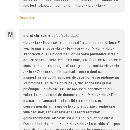
rejettent l' abjection taurine.<br /> <br /> <br /> <br />
Répondre
M
murat christiane
12/06/2011 11:57
<br /> <br /> Pour suivre ton conseil ( et faire un peu différent!)
voici le mail envoyé:<br /> <br /> <br /> <br /> <br /> <br />
J'apprends que la programatuion de votre présentateur du jt
de 13h s'interressera, cette semaine, aux férias de Nimes en y
consacrant des reportages d'apologie de la corrida.<br /> <br
/> <br /> Ceci me semble particulièremenr déplacé au
moment même ou, l'Inscription de cette honteuse pratique au
Patrimoine Culturel de notre pays, déclanche une grave
polémique....et révolte 83% de nos<br /> concitoyens qui
voient-là un total déni de démocratie.<br /> <br /> <br /> Pour
ma part, il m'apparait inadmissible qu'une obscure
commission du ministére de la culture, puisse prendre une
telle décision, sans en référer à la représentation
gouvernementale officiellle<br /> du peuple, c'est à dire à
l'Assemblée Nationale!<br /> <br /> <br /> La corrida n'est pas
française! ... elle est espagnole, comme le prouve son nom et