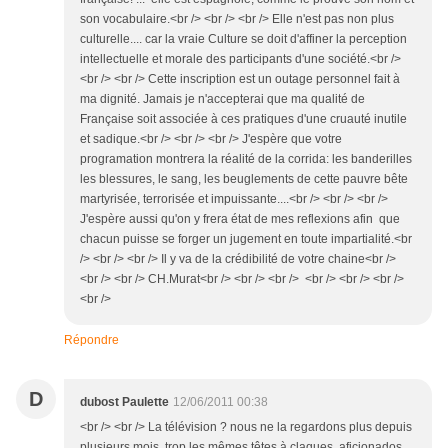
son vocabulaire.<br /> <br /> <br /> Elle n'est pas non plus
culturelle.... car la vraie Culture se doit d'affiner la perception
intellectuelle et morale des participants d'une société.<br />
<br /> <br /> Cette inscription est un outage personnel fait à
ma dignité. Jamais je n'accepterai que ma qualité de
Française soit associée à ces pratiques d'une cruauté inutile
et sadique.<br /> <br /> <br /> J'espère que votre
programation montrera la réalité de la corrida: les banderilles
les blessures, le sang, les beuglements de cette pauvre bête
martyrisée, terrorisée et impuissante....<br /> <br /> <br />
J'espère aussi qu'on y frera état de mes reflexions afin que
chacun puisse se forger un jugement en toute impartialité.<br
/> <br /> <br /> Il y va de la crédibilité de votre chaine<br />
<br /> <br /> CH.Murat<br /> <br /> <br /> <br /> <br /> <br />
<br />
Répondre
D
dubost Paulette
12/06/2011 00:38
<br /> <br /> La télévision ? nous ne la regardons plus depuis
plusieurs mois, trop les mêmes têtes à claques, aficionados,