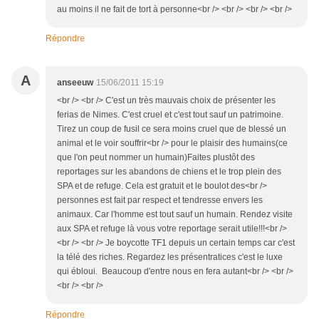
au moins il ne fait de tort à personne<br /> <br /> <br /> <br />
Répondre
A
anseeuw
15/06/2011 15:19
<br /> <br /> C'est un très mauvais choix de présenter les
ferias de Nimes. C'est cruel et c'est tout sauf un patrimoine.
Tirez un coup de fusil ce sera moins cruel que de blessé un
animal et le voir souffrir<br /> pour le plaisir des humains(ce
que l'on peut nommer un humain)Faites plustôt des
reportages sur les abandons de chiens et le trop plein des
SPA et de refuge. Cela est gratuit et le boulot des<br />
personnes est fait par respect et tendresse envers les
animaux. Car l'homme est tout sauf un humain. Rendez visite
aux SPA et refuge là vous votre reportage serait utile!!!<br />
<br /> <br /> Je boycotte TF1 depuis un certain temps car c'est
la télé des riches. Regardez les présentratices c'est le luxe
qui ébloui. Beaucoup d'entre nous en fera autant<br /> <br />
<br /> <br />
Répondre