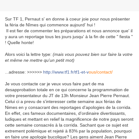
Sur TF 1, Pernaut s' en donne à coeur joie pour nous présenter
la féria de Nîmes qui commence aujourd' hui !
Il est fier de commenter les préparations et nous annonce que' il
y aura un reportage tous les jours jusqu' à la fin de cette " fiesta "
! Quelle honte!
Alors voici la lettre type:
(mais vous pouvez bien sur faire la votre
et même ne mettre qu'un petit mot)
...
adresse: >>>>>>
http://www.tf1.fr/tf1-et-v
ous/contact/
Je vous contacte car je veux vous faire part de ma
desapprobation totale en ce qui concerne la programmation de
votre presentateur du JT de 13h Monsieur Jean Pierre Pernaut.
Celui ci a prevu de s'interesser cette semaine aux férias de
Nimes en y consacrant des reportages d'apologies de la corrida.
En effet, ces fameux documentaires, d'ordinaire divertissants,
ludiques et mettant en relief la magnificence de notre pays seront
cette semaine consacrés à la corrida. Sachant que ce sujet est
extrement polémique et rejeté à 83% par la population, pourquoi
en faire une apologie bucolique? Les gens aiment Jean Pierre