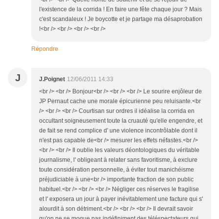
l'existence de la corrida ! En faire une fête chaque jour ? Mais
c'est scandaleux ! Je boycotte et je partage ma désaprobation
!<br /> <br /> <br /> <br />
Répondre
J
J.Poignet
12/06/2011 14:33
<br /> <br /> Bonjour<br /> <br /> <br /> Le sourire enjôleur de
JP Pernaut cache une morale épicurienne peu reluisante.<br
/> <br /> <br /> Courtisan sur ordres il idéalise la corrida en
occultant soigneusement toute la cruauté qu'elle engendre, et
de fait se rend complice d' une violence incontrôlable dont il
n'est pas capable de<br /> mesurer les effets néfastes.<br />
<br /> <br /> Il oublie les valeurs déontologiques du véritable
journalisme, l' obligeant à relater sans favoritisme, à exclure
toute considération personnelle, à éviter tout manichéisme
préjudiciable à une<br /> importante fraction de son public
habituel.<br /> <br /> <br /> Négliger ces réserves le fragilise
et l' exposera un jour à payer inévitablement une facture qui s'
alourdit à son détriment.<br /> <br /> <br /> Il devrait savoir
qu'on ne se moque pas indéfiniment des téléspectateurs qui