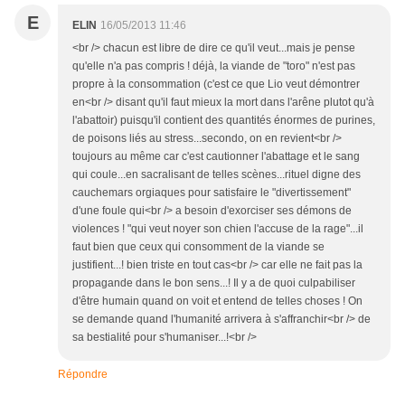
E
ELIN
16/05/2013 11:46
<br /> chacun est libre de dire ce qu'il veut...mais je pense
qu'elle n'a pas compris ! déjà, la viande de "toro" n'est pas
propre à la consommation (c'est ce que Lio veut démontrer
en<br /> disant qu'il faut mieux la mort dans l'arêne plutot qu'à
l'abattoir) puisqu'il contient des quantités énormes de purines,
de poisons liés au stress...secondo, on en revient<br />
toujours au même car c'est cautionner l'abattage et le sang
qui coule...en sacralisant de telles scènes...rituel digne des
cauchemars orgiaques pour satisfaire le "divertissement"
d'une foule qui<br /> a besoin d'exorciser ses démons de
violences ! "qui veut noyer son chien l'accuse de la rage"...il
faut bien que ceux qui consomment de la viande se
justifient...! bien triste en tout cas<br /> car elle ne fait pas la
propagande dans le bon sens...! Il y a de quoi culpabiliser
d'être humain quand on voit et entend de telles choses ! On
se demande quand l'humanité arrivera à s'affranchir<br /> de
sa bestialité pour s'humaniser...!<br />
Répondre