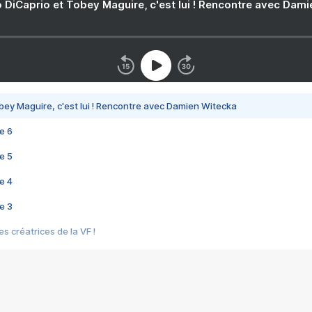
 DiCaprio et Tobey Maguire, c'est lui ! Rencontre avec Dam
bey Maguire, c'est lui ! Rencontre avec Damien Witecka
e 6
e 5
e 4
e 3
s créatrices de la VF !
e 2
e 1
e Mektoub My Love arrive enfin ! Rencontre avec Shaïn Boumedine et Sal