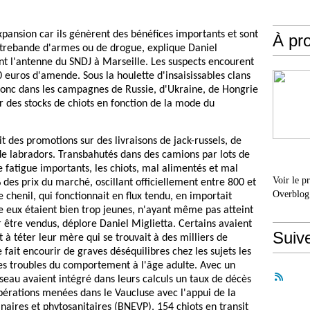
expansion car ils génèrent des bénéfices importants et sont
À pr
trebande d'armes ou de drogue, explique Daniel
ant l'antenne du SNDJ à Marseille. Les suspects encourent
euros d'amende. Sous la houlette d'insaisissables clans
donc dans les campagnes de Russie, d'Ukraine, de Hongrie
des stocks de chiots en fonction de la mode du
it des promotions sur des livraisons de jack-russels, de
de labradors. Transbahutés dans des camions par lots de
e fatigue importants, les chiots, mal alimentés et mal
Voir le p
 des prix du marché, oscillant officiellement entre 800 et
Overblog
e chenil, qui fonctionnait en flux tendu, en importait
 eux étaient bien trop jeunes, n'ayant même pas atteint
 être vendus, déplore Daniel Miglietta. Certains avaient
Suiv
 à téter leur mère qui se trouvait à des milliers de
fait encourir de graves déséquilibres chez les sujets les
des troubles du comportement à l'âge adulte. Avec un
eau avaient intégré dans leurs calculs un taux de décès
pérations menées dans le Vaucluse avec l'appui de la
naires et phytosanitaires (BNEVP), 154 chiots en transit