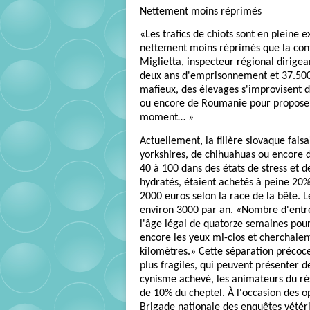
Nettement moins réprimés
«Les trafics de chiots sont en pleine 
nettement moins réprimés que la con
Miglietta, inspecteur régional dirige
deux ans d'emprisonnement et 37.500 
mafieux, des élevages s'improvisent 
ou encore de Roumanie pour proposer 
moment… »
Actuellement, la filière slovaque faisa
yorkshires, de chihuahuas ou encore 
40 à 100 dans des états de stress et d
hydratés, étaient achetés à peine 20%
2000 euros selon la race de la bête. L
environ 3000 par an. «Nombre d'entre
l'âge légal de quatorze semaines pour
encore les yeux mi-clos et cherchaient
kilomètres.» Cette séparation précoce 
plus fragiles, qui peuvent présenter 
cynisme achevé, les animateurs du rés
de 10% du cheptel. À l'occasion des o
Brigade nationale des enquêtes vétéri