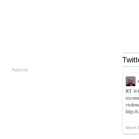
Twitt
Publicité
RT
@C
recomm
violen
http:/
March 2