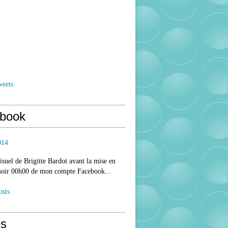
weets
book
014
isuel de Brigitte Bardot avant la mise en
 soir 00h00 de mon compte Facebook...
osts
s