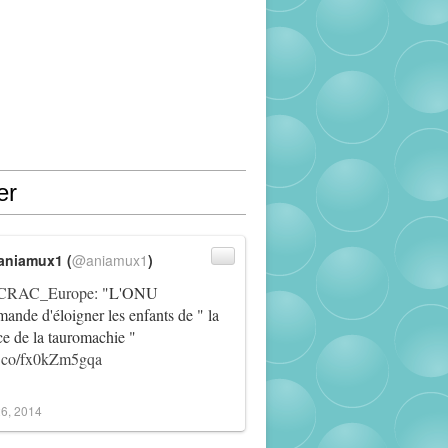
er
aniamux1 (
@aniamux1
)
RAC_Europe
: "L'ONU
ande d'éloigner les enfants de " la
ce de la tauromachie "
/t.co/fx0kZm5gqa
6, 2014