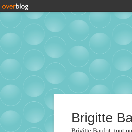
Brigitte Ba
Brigitte Bardot, tout o