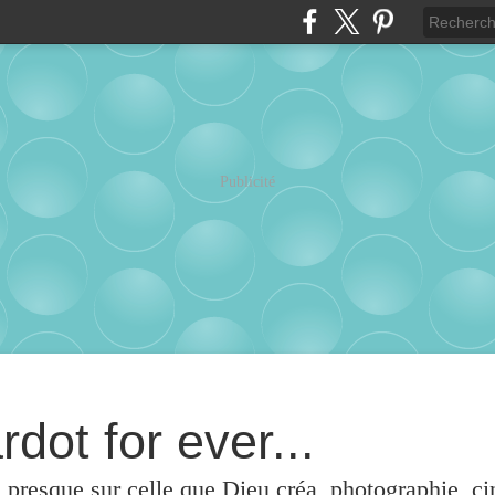
Publicité
rdot for ever...
u presque sur celle que Dieu créa, photographie, c