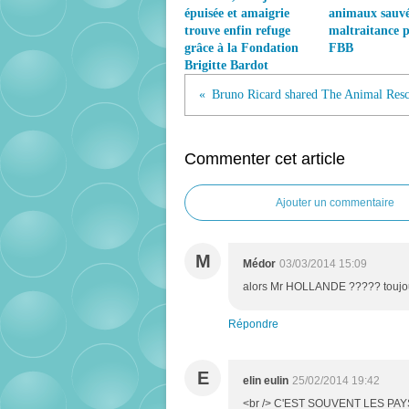
épuisée et amaigrie
animaux sauvé
trouve enfin refuge
maltraitance p
grâce à la Fondation
FBB
Brigitte Bardot
Commenter cet article
Ajouter un commentaire
M
Médor
03/03/2014 15:09
alors Mr HOLLANDE ????? toujo
Répondre
E
elin eulin
25/02/2014 19:42
<br /> C'EST SOUVENT LES PAY