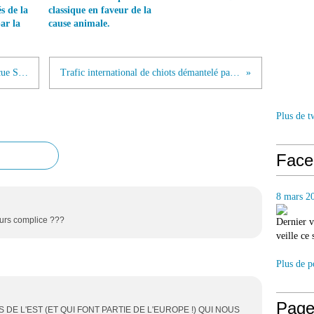
s de la
classique en faveur de la
ar la
cause animale.
Bruno Ricard shared The Animal Rescue Site's...
Trafic international de chiots démantelé par les...
Plus de t
Face
8 mars 2
urs complice ???
Dernier v
veille ce
Plus de p
Page
S DE L'EST (ET QUI FONT PARTIE DE L'EUROPE !) QUI NOUS