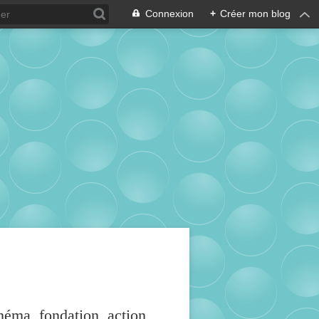
Connexion
+
Créer mon blog
inéma, fondation, action