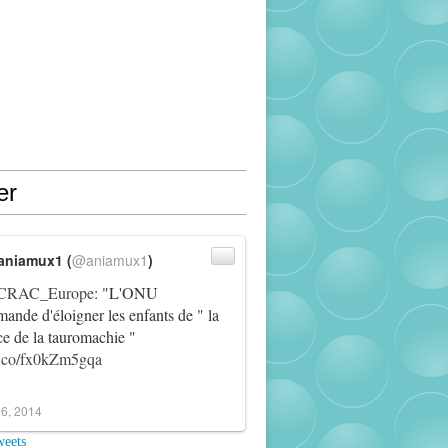
er
aniamux1 (
@aniamux1
)
RAC_Europe
: "L'ONU
ande d'éloigner les enfants de " la
ce de la tauromachie "
/t.co/fx0kZm5gqa
6, 2014
weets