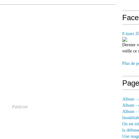
Face
8 mars 2
Dernier v
veille ce
Plus de p
Page
Album - a
Album - e
Publicité
Album - 
Inoubliab
On est tr
la défens
Une magni