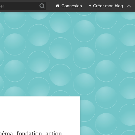
Connexion
+
Créer mon blog
inéma, fondation, action