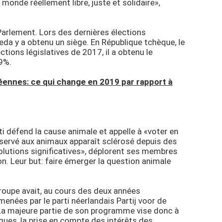
monde réellement libre, juste et solidaire»,
 Parlement. Lors des dernières élections
eda y a obtenu un siège. En République tchèque, le
ctions législatives de 2017, il a obtenu le
79%.
éennes: ce qui change en 2019 par rapport à
i défend la cause animale et appelle à «voter en
éservé aux animaux apparaît sclérosé depuis des
’évolutions significatives», déplorent ses membres
ion. Leur but: faire émerger la question animale
groupe avait, au cours des deux années
menées par le parti néerlandais Partij voor de
 La majeure partie de son programme vise donc à
iques, la prise en compte des intérêts des