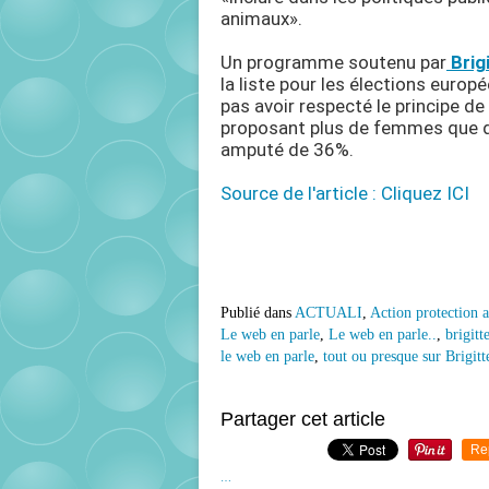
animaux».
Un programme soutenu par
Brig
la liste pour les élections europé
pas avoir respecté le principe de
proposant plus de femmes que d
amputé de 36%.
Source de l'article : Cliquez ICI
Publié dans
ACTUALI
,
Action protection 
Le web en parle
,
Le web en parle..
,
brigitt
le web en parle
,
tout ou presque sur Brigitt
Partager cet article
Re
…