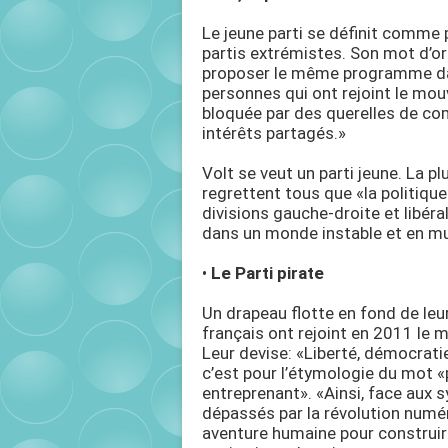
Le jeune parti se définit comme 
partis extrémistes. Son mot d’ord
proposer le même programme da
personnes qui ont rejoint le mou
bloquée par des querelles de com
intérêts partagés.»
Volt se veut un parti jeune. La 
regrettent tous que «la politiqu
divisions gauche-droite et libér
dans un monde instable et en mu
•
Le Parti pirate
Un drapeau flotte en fond de leur
français ont rejoint en 2011 le
Leur devise: «Liberté, démocratie
c’est pour l’étymologie du mot «pi
entreprenant». «Ainsi, face aux
dépassés par la révolution numéri
aventure humaine pour construir