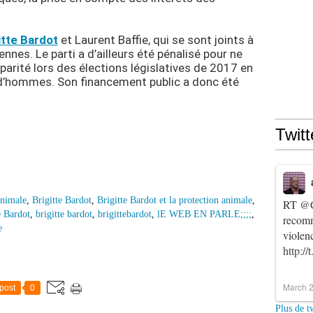
itte Bardot
et Laurent Baffie, qui se sont joints à
ennes. Le parti a d’ailleurs été pénalisé pour ne
 parité lors des élections législatives de 2017 en
’hommes. Son financement public a donc été
Twitt
animale
,
Brigitte Bardot
,
Brigitte Bardot et la protection animale
,
RT
@C
e Bardot
,
brigitte bardot
,
brigittebardot
,
lE WEB EN PARLE;;;;
,
recomm
e
violen
http:/
March 2
post
0
Plus de t