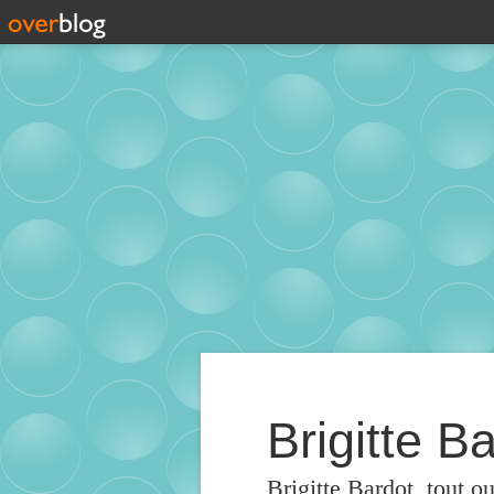
Brigitte Ba
Brigitte Bardot, tout o