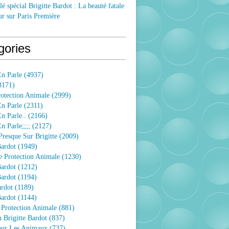
lé spécial Brigitte Bardot : La beauté fatale
ur sur Paris Première
gories
n Parle
(4937)
3171)
rotection Animale
(2999)
n Parle
(2311)
n Parle..
(2166)
 Parle;;;;
(2127)
resque Sur Brigitte
(2009)
Bardot
(1949)
e Protection Animale
(1230)
Bardot
(1212)
Bardot
(1194)
ardot
(1189)
Bardot
(1144)
 Protection Animale
(881)
 Brigitte Bardot
(837)
Pour Les Animaux
(737)