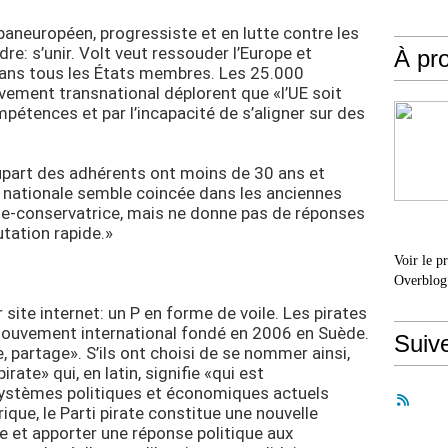
paneuropéen, progressiste et en lutte contre les
re: s’unir. Volt veut ressouder l’Europe et
À pr
ns tous les États membres. Les 25.000
vement transnational déplorent que «l’UE soit
pétences et par l’incapacité de s’aligner sur des
plupart des adhérents ont moins de 30 ans et
e nationale semble coincée dans les anciennes
ale-conservatrice, mais ne donne pas de réponses
tation rapide.»
Voir le p
Overblog
 site internet: un P en forme de voile. Les pirates
 mouvement international fondé en 2006 en Suède.
Suiv
, partage». S’ils ont choisi de se nommer ainsi,
rate» qui, en latin, signifie «qui est
 systèmes politiques et économiques actuels
que, le Parti pirate constitue une nouvelle
e et apporter une réponse politique aux