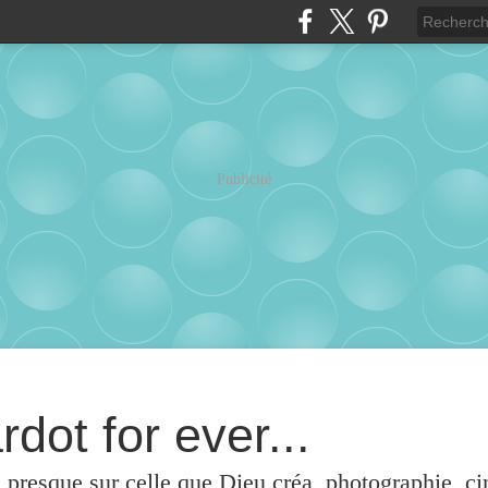
Publicité
rdot for ever...
u presque sur celle que Dieu créa, photographie, c