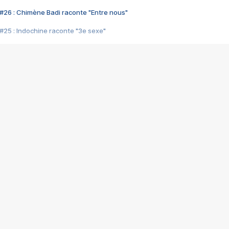
#26 : Chimène Badi raconte "Entre nous"
#25 : Indochine raconte "3e sexe"
#24 : Zaho raconte "C'est chelou"
#23 : Patrick Bruel raconte "Au café des délices"
#22 : Kyo raconte "Le chemin"
#21 : Nolwenn Leroy raconte "Cassé"
#20 : Patrick Hernandez raconte "Born to be alive"
#19 : Lorie raconte "Près de moi"
#18 : Michael Jones raconte "A nos actes manqués" (avec Jean-Jacque
#17 : Khaled raconte "Aïcha"
#16 : Corneille raconte "Parce qu'on vient de loin"
#15 : Indochine raconte "L'aventurier"