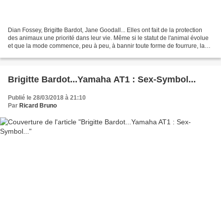
Dian Fossey, Brigitte Bardot, Jane Goodall... Elles ont fait de la protection
des animaux une priorité dans leur vie. Même si le statut de l'animal évolue
et que la mode commence, peu à peu, à bannir toute forme de fourrure, la
lutte pour protéger les...
Brigitte Bardot...Yamaha AT1 : Sex-Symbol...
Publié le 28/03/2018 à 21:10
Par
Ricard Bruno