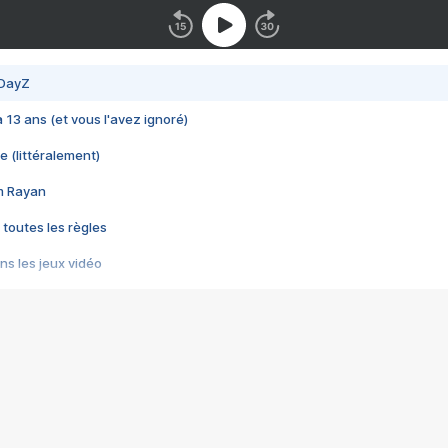
 DayZ
 a 13 ans (et vous l'avez ignoré)
e (littéralement)
im Rayan
 toutes les règles
s les jeux vidéo
us choquant de Rockstar ? - Le scandale BULLY
e plus moche de Steam
du RÊVE tourne au CAUCHEMAR
pendant 8 heures
it… à tort