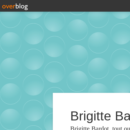
Brigitte Ba
Brigitte Bardot, tout o