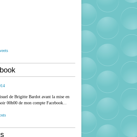
weets
book
014
isuel de Brigitte Bardot avant la mise en
 soir 00h00 de mon compte Facebook...
osts
s