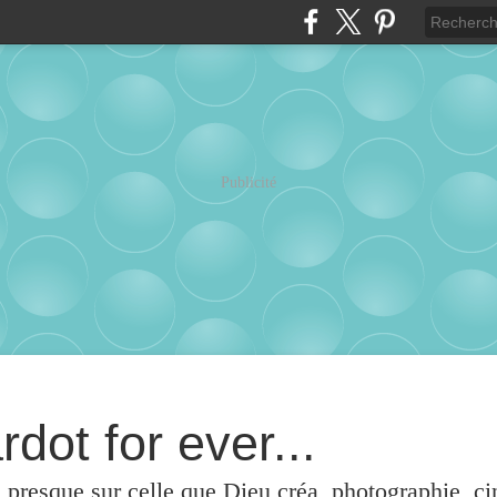
Publicité
rdot for ever...
u presque sur celle que Dieu créa, photographie, c