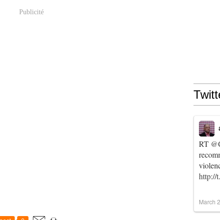
Publicité
Twitt
RT
@C
recomm
violen
http:/
March 2