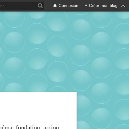
Connexion
+
Créer mon blog
inéma, fondation, action