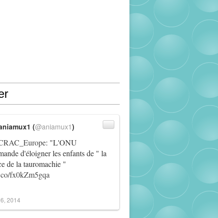
er
aniamux1 (
@aniamux1
)
RAC_Europe
: "L'ONU
ande d'éloigner les enfants de " la
ce de la tauromachie "
/t.co/fx0kZm5gqa
6, 2014