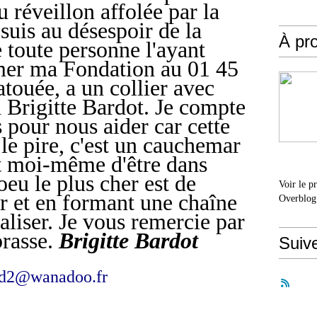
u réveillon affolée par la
e suis au désespoir de la
À pr
e toute personne l'ayant
mer ma Fondation au 01 45
atouée, a un collier avec
 Brigitte Bardot. Je compte
 pour nous aider car cette
 le pire, c'est un cauchemar
t moi-même d'être dans
eu le plus cher est de
Voir le p
r et en formant une chaîne
Overblog
aliser. Je vous remercie par
brasse.
Brigitte Bardot
Suiv
ard2@wanadoo.fr