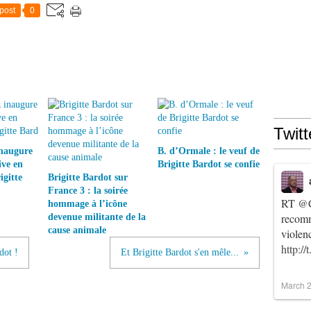
post
0
Twitt
inaugure
B. d’Ormale : le veuf de
ive en
Brigitte Bardot se confie
gitte
Brigitte Bardot sur
France 3 : la soirée
RT
@C
hommage à l’icône
recomm
devenue militante de la
cause animale
violen
http:/
dot !
Et Brigitte Bardot s'en mêle...
March 2