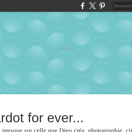
Publicité
rdot for ever...
u presque sur celle que Dieu créa, photographie, c