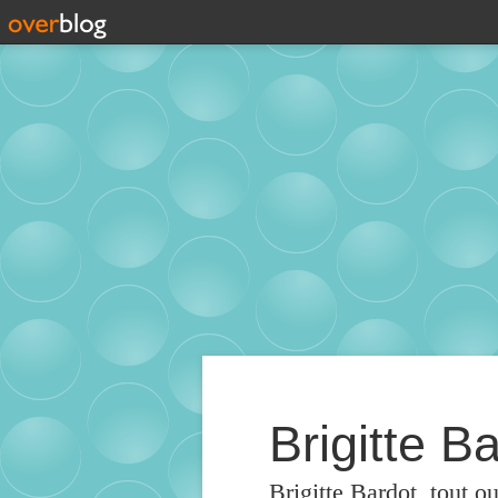
Brigitte Ba
Brigitte Bardot, tout o