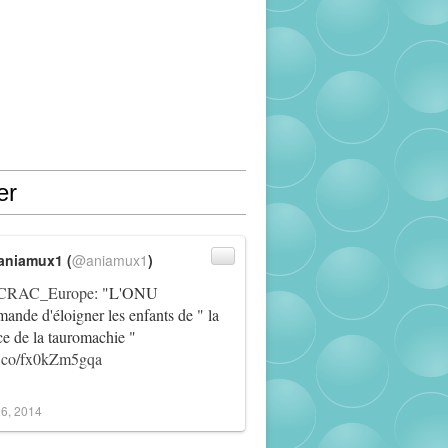
er
aniamux1 (
@aniamux1
)
RAC_Europe
: "L'ONU
ande d'éloigner les enfants de " la
ce de la tauromachie "
/t.co/fx0kZm5gqa
6, 2014