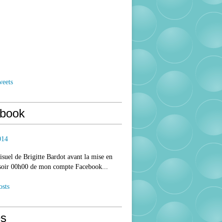
weets
book
014
isuel de Brigitte Bardot avant la mise en
 soir 00h00 de mon compte Facebook...
osts
s