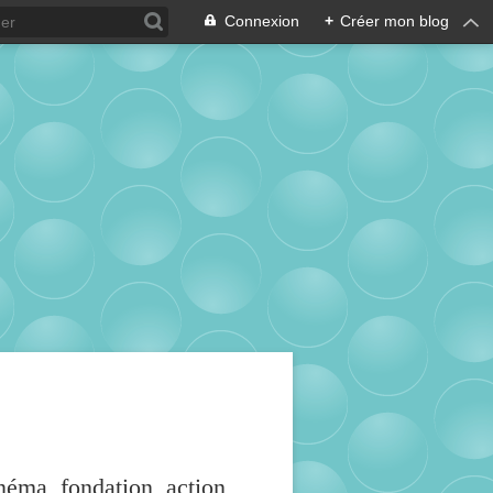
Connexion
+
Créer mon blog
inéma, fondation, action