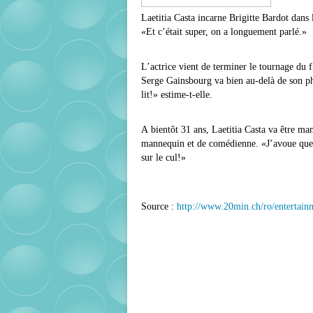
Laetitia Casta incarne Brigitte Bardot dan
«Et c’était super, on a longuement parlé.»
L’actrice vient de terminer le tournage du 
Serge Gainsbourg va bien au-delà de son phy
lit!» estime-t-elle.
A bientôt 31 ans, Laetitia Casta va être mam
mannequin et de comédienne. «J’avoue que j
sur le cul!»
Source :
http://www.20min.ch/ro/entertainm