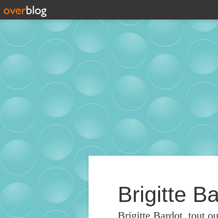
Brigitte Ba
Brigitte Bardot, tout o