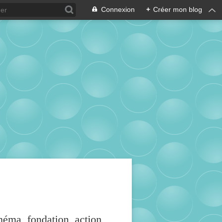
Connexion
+
Créer mon blog
inéma, fondation, action