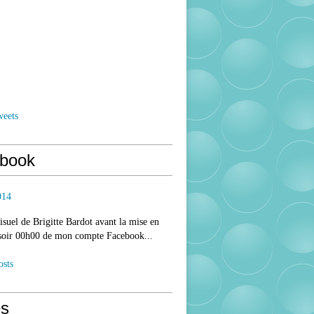
weets
book
014
isuel de Brigitte Bardot avant la mise en
 soir 00h00 de mon compte Facebook...
osts
s