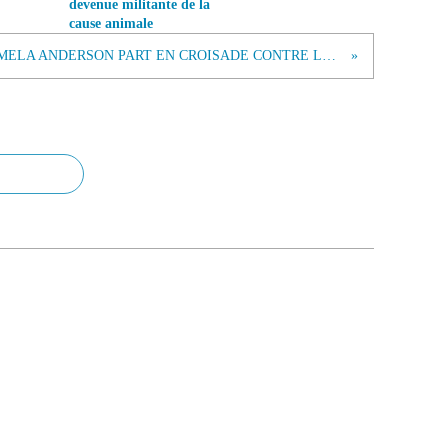
devenue militante de la
cause animale
PAMELA ANDERSON PART EN CROISADE CONTRE LES CHASSEURS DES BÉBÉS ...