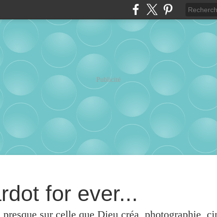
Publicité
rdot for ever...
u presque sur celle que Dieu créa, photographie, c