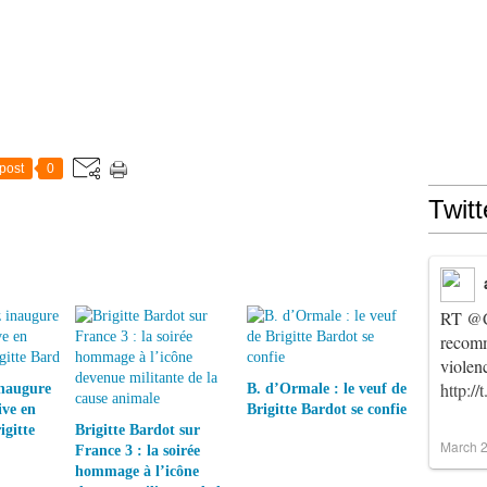
post
0
Twitt
RT
@C
recomm
violen
http:/
inaugure
B. d’Ormale : le veuf de
ive en
Brigitte Bardot se confie
gitte
Brigitte Bardot sur
March 2
France 3 : la soirée
hommage à l’icône