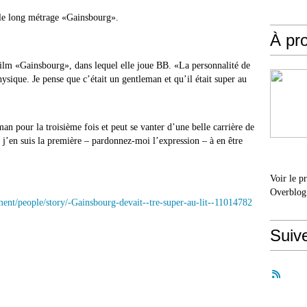
s le long métrage «Gainsbourg».
À pr
film «Gainsbourg», dans lequel elle joue BB. «La personnalité de
sique. Je pense que c’était un gentleman et qu’il était super au
an pour la troisième fois et peut se vanter d’une belle carrière de
’en suis la première – pardonnez-moi l’expression – à en être
Voir le p
Overblog
ent/people/story/-Gainsbourg-devait--tre-super-au-lit--11014782
Suiv