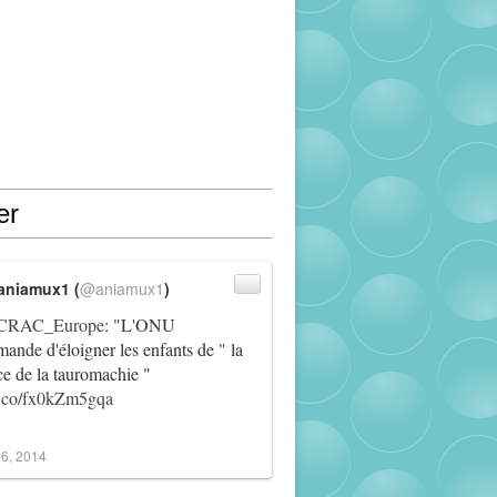
er
aniamux1 (
@aniamux1
)
RAC_Europe
: "L'ONU
ande d'éloigner les enfants de " la
ce de la tauromachie "
/t.co/fx0kZm5gqa
6, 2014