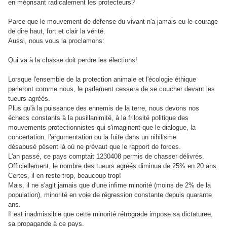
en méprisant radicalement les protecteurs?
Parce que le mouvement de défense du vivant n'a jamais eu le courage
de dire haut, fort et clair la vérité.
Aussi, nous vous la proclamons:
Qui va à la chasse doit perdre les élections!
Lorsque l'ensemble de la protection animale et l'écologie éthique
parleront comme nous, le parlement cessera de se coucher devant les
tueurs agréés.
Plus qu'à la puissance des ennemis de la terre, nous devons nos
échecs constants à la pusillanimité, à la frilosité politique des
mouvements protectionnistes qui s'imaginent que le dialogue, la
concertation, l'argumentation ou la fuite dans un nihilisme
désabusé pèsent là où ne prévaut que le rapport de forces.
L'an passé, ce pays comptait 1230408 permis de chasser délivrés.
Officiellement, le nombre des tueurs agréés diminua de 25% en 20 ans.
Certes, il en reste trop, beaucoup trop!
Mais, il ne s'agit jamais que d'une infime minorité (moins de 2% de la
population), minorité en voie de régression constante depuis quarante
ans.
Il est inadmissible que cette minorité rétrograde impose sa dictaturee,
sa propagande à ce pays.