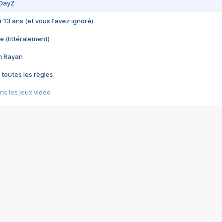
 DayZ
 a 13 ans (et vous l'avez ignoré)
e (littéralement)
im Rayan
 toutes les règles
s les jeux vidéo
us choquant de Rockstar ? - Le scandale BULLY
e plus moche de Steam
du RÊVE tourne au CAUCHEMAR
pendant 8 heures
it… à tort
umiliés par un jeu vidéo
ire - Final Fantasy 8