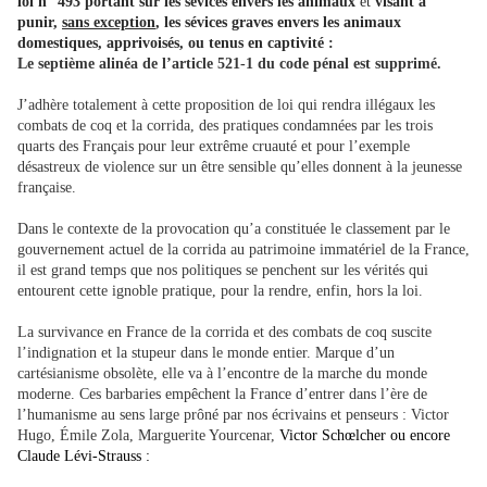
loi n° 493 portant sur les sévices envers les animaux
et
visant à
punir,
sans exception
, les sévices graves envers les animaux
domestiques, apprivoisés, ou tenus en captivité :
Le septième alinéa de l’article 521-1 du code pénal est supprimé.
J’adhère totalement à cette proposition de loi qui rendra illégaux les
combats de coq et la corrida, des pratiques condamnées par les trois
quarts des Français pour leur extrême cruauté et pour l’exemple
désastreux de violence sur un être sensible qu’elles donnent à la jeunesse
française.
Dans le contexte de la provocation qu’a constituée le classement par le
gouvernement actuel de la corrida au patrimoine immatériel de la France,
il est grand temps que nos politiques se penchent sur les vérités qui
entourent cette ignoble pratique, pour la rendre, enfin, hors la loi.
La survivance en France de la corrida et des combats de coq suscite
l’indignation et la stupeur dans le monde entier. Marque d’un
cartésianisme obsolète, elle va à l’encontre de la marche du monde
moderne. Ces barbaries empêchent la France d’entrer dans l’ère de
l’humanisme au sens large prôné par nos écrivains et penseurs : Victor
Hugo, Émile Zola, Marguerite Yourcenar,
Victor Schœlcher ou encore
Claude Lévi-Strauss :