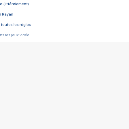
e (littéralement)
im Rayan
 toutes les règles
s les jeux vidéo
us choquant de Rockstar ? - Le scandale BULLY
e plus moche de Steam
du RÊVE tourne au CAUCHEMAR
pendant 8 heures
it… à tort
umiliés par un jeu vidéo
ire - Final Fantasy 8
ti un empire - Age of Empires
story DOFUS