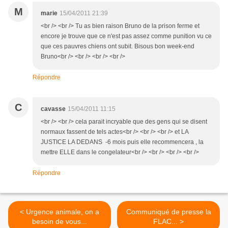
M
marie
15/04/2011 21:39
<br /> <br /> Tu as bien raison Bruno de la prison ferme et
encore je trouve que ce n'est pas assez comme punition vu ce
que ces pauvres chiens ont subit. Bisous bon week-end
Bruno<br /> <br /> <br /> <br />
Répondre
C
cavasse
15/04/2011 11:15
<br /> <br /> cela parait incryable que des gens qui se disent
normaux fassent de tels actes<br /> <br /> <br /> et LA
JUSTICE LA DEDANS -6 mois puis elle recommencera , la
mettre ELLE dans le congelateur<br /> <br /> <br /> <br />
Répondre
< Urgence animale, on a
Communiqué de presse la
besoin de vous...
FLAC... >