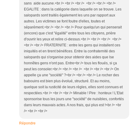
sans aide aucune.<br /> <br /> <br /> <br /> <br /> <br />
EGALITE : dans la catégorie dans laquelle on se trouve. Les
salopards sont traités également les uns par rapport aux
autres. Les victimes se font foutre d'elles, toutes et
séparément.<br /> <br /> <br /> Pour quelqu'un qui penserait
(encore) que c'est "égalité" entre tous les citoyens, prière
d'ouvrir les yeux et relire ci-dessus.<br /> <br /> <br /> <br />
<br /> <br /> FRATERNITE : entre les gens qui installent ces
iniquités et en tirent bénéfices. Entre la confraternité des
salopards qui s'organise pour obtenir des aides que lse
honnêtes gens n'ont pas. Entre<br /> tous les floués, si ça
peut les consoler.<br /> <br /> <br /> <br /> <br /> <br /> On
appelle ça une "société" ?<br /> <br /> <br /> Le rocher des
babouins est bien plus évolué, structuré. Et au moins,
quelque soit la rusticité de leurs règles, elles sont connues et
respectées.<br /> <br /> <br /> Minable ! Pire : honteux ! L'Etat
sponsorise tous les jours une "société" de nuisibles, confortés
dans leurs mauvais actes. A nos frais, qui plus est !<br /> <br
/> <br /> <br />
Répondre