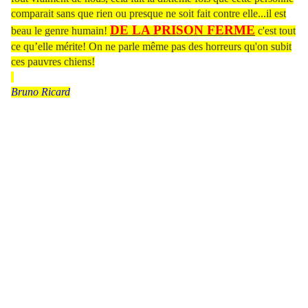
comparait sans que rien ou presque ne soit fait contre elle...il est
DE LA PRISON FERME
beau le genre humain!
c'est tout
ce qu’elle mérite! On ne parle même pas des horreurs qu'on subit
ces pauvres chiens!
Bruno Ricard